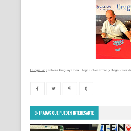
Fotografía:
gentileza Uruguay Open. Diego Schwartzman y Diego Pérez du
ENTRADAS QUE PUEDEN INTERESARTE