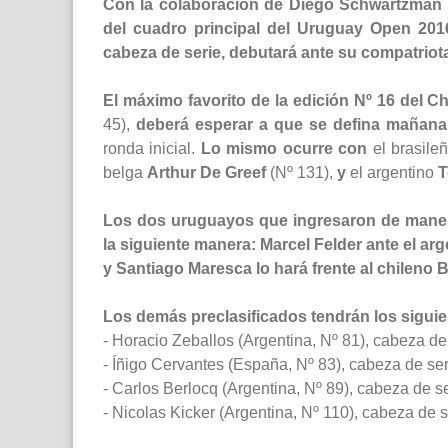
Con la colaboración de Diego Schwartzman
del cuadro principal del Uruguay Open 201
cabeza de serie, debutará ante su compatriot
El máximo favorito de la edición Nº 16 del C
45),
deberá esperar a que se defina mañana l
ronda inicial.
Lo mismo ocurre con
el brasile
belga
Arthur De Greef
(Nº 131),
y
el argentino
T
Los dos uruguayos que ingresaron de manera
la siguiente manera: Marcel Felder ante el ar
y Santiago Maresca lo hará frente al chileno B
Los demás preclasificados tendrán los siguie
- Horacio Zeballos (Argentina, Nº 81), cabeza de
- Íñigo Cervantes (España, Nº 83), cabeza de seri
- Carlos Berlocq (Argentina, Nº 89), cabeza de s
- Nicolas Kicker (Argentina, Nº 110), cabeza de 