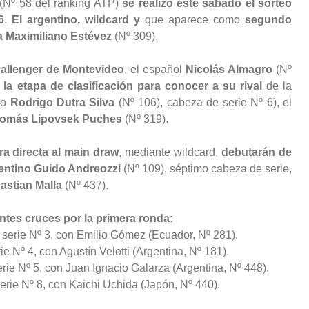
(Nº 58 del ranking ATP)
se realizó este sábado el sorteo
6
.
El argentino, wildcard y
que aparece como
segundo
a Maximiliano Estévez
(Nº 309).
hallenger de Montevideo
, el español
Nicolás Almagro
(Nº
a etapa de clasificación para conocer a su rival
de la
ño
Rodrigo Dutra Silva
(Nº 106), cabeza de serie Nº 6), el
omás Lipovsek Puches
(Nº 319).
 directa al main draw
, mediante wildcard,
debutarán de
gentino Guido Andreozzi
(Nº 109), séptimo cabeza de serie,
astian Malla
(Nº 437).
ntes cruces por la primera ronda:
 serie Nº 3, con Emilio Gómez (Ecuador, Nº 281).
e Nº 4, con Agustín Velotti (Argentina, Nº 181).
erie Nº 5, con Juan Ignacio Galarza (Argentina, Nº 448).
serie Nº 8, con Kaichi Uchida (Japón, Nº 440).