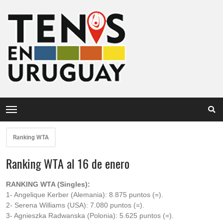
Ranking WTA
Ranking WTA al 16 de enero
RANKING WTA (Singles):
1- Angelique Kerber (Alemania): 8.875 puntos (=).
2- Serena Williams (USA): 7.080 puntos (=).
3- Agnieszka Radwanska (Polonia): 5.625 puntos (=).