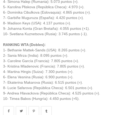
4- Simona Halep (Rumania): 5.073 puntos (=).
5- Karolina Pliskova (República Checa): 4.970 (=).
6- Dominika Cibulkova (Eslovaquia): 4.865 puntos (=).
7- Garbiñe Muguruza (España): 4.420 puntos (=).
8- Madison Keys (USA): 4.137 puntos (=).
9- Johanna Konta (Gran Bretaña): 4.055 puntos (+1).
10- Svetlana Kuznetsova (Rusia): 3.745 puntos (-1).
RANKING WTA (Dobles):
1- Bethanie Mattek-Sands (USA): 8.265 puntos (=).
2- Sania Mirza (India): 8.095 puntos (=).
3- Caroline García (Francia): 7.805 puntos (=).
3- Kristina Mladenovic (Francia): 7.805 puntos (=).
4- Martina Hingis (Suiza): 7.300 puntos (=).
6- Elena Vesnina (Rusia): 6.900 puntos (=).
7- Ekaterina Makarova (Rusia): 6.515 puntos (=).
8- Lucie Safarova (República Checa): 6.501 puntos (=).
9- Andrea Hlavackova (República Checa): 4.525 puntos (=).
10- Timea Babos (Hungría): 4.450 puntos (+5).