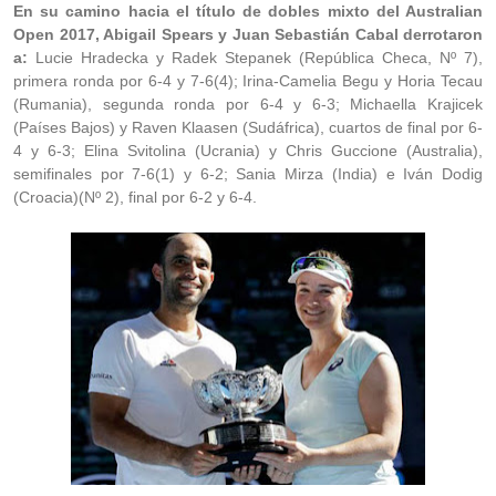
En su camino hacia el título de dobles mixto del Australian
Open 2017, Abigail Spears y Juan Sebastián Cabal derrotaron
a:
Lucie Hradecka y Radek Stepanek (República Checa, Nº 7),
primera ronda por 6-4 y 7-6(4); Irina-Camelia Begu y Horia Tecau
(Rumania), segunda ronda por 6-4 y 6-3; Michaella Krajicek
(Países Bajos) y Raven Klaasen (Sudáfrica), cuartos de final por 6-
4 y 6-3; Elina Svitolina (Ucrania) y Chris Guccione (Australia),
semifinales por 7-6(1) y 6-2; Sania Mirza (India) e Iván Dodig
(Croacia)(Nº 2), final por 6-2 y 6-4.