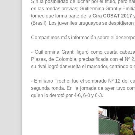
Sin la posibilidad de luchar por el título, pero
en las rondas previas; Guillermina Grant y Emil
torneo que forma parte de la
Gira COSAT 2017
y
(Brasil). Los juveniles uruguayos se despidieron
Compartimos más información sobre el desempeñ
-
Guillermina Grant:
figuró como cuarta cabeza 
Plazas, de Colombia, preclasificada con el Nº 2,
su rival logró dar vuelta el marcador, cerrándolo 
-
Emiliano Troche:
fue el sembrado Nº 12 del cua
segunda ronda. En la jornada de ayer tuvo como 
quien lo derrotó por 4-6, 6-0 y 6-3.