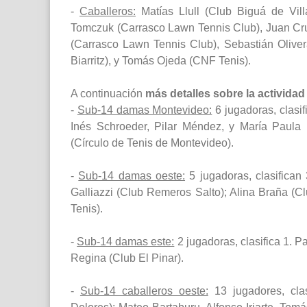
-
Caballeros:
Matías Llull (Club Biguá de Vill
Tomczuk (Carrasco Lawn Tennis Club), Juan Cr
(Carrasco Lawn Tennis Club), Sebastián Oliver
Biarritz), y Tomás Ojeda (CNF Tenis).
A continuación
más detalles sobre la actividad
-
Sub-14 damas Montevideo:
6 jugadoras, clasif
Inés Schroeder, Pilar Méndez, y María Paula
(Círculo de Tenis de Montevideo).
-
Sub-14 damas oeste:
5 jugadoras, clasifican 
Galliazzi (Club Remeros Salto); Alina Braña (Cl
Tenis).
-
Sub-14 damas este:
2 jugadoras, clasifica 1. P
Regina (Club El Pinar).
-
Sub-14 caballeros oeste:
13 jugadores, clas