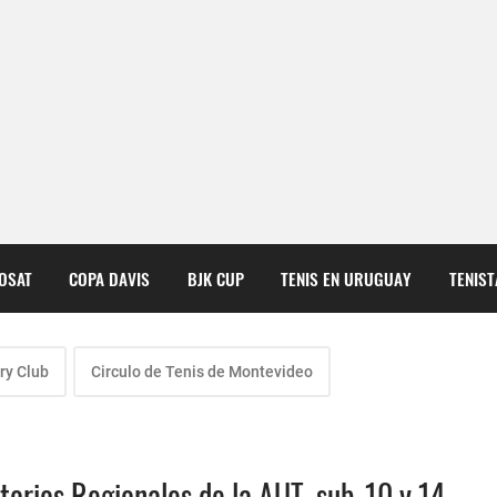
COSAT
COPA DAVIS
BJK CUP
TENIS EN URUGUAY
TENIS
ry Club
Circulo de Tenis de Montevideo
atorios Regionales de la AUT, sub-10 y 14