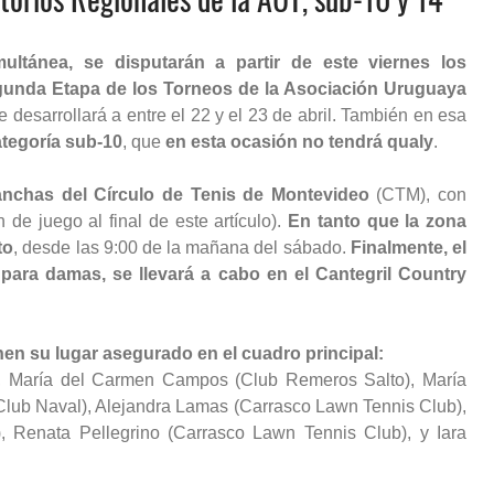
ltánea, se disputarán a partir de este viernes los
egunda Etapa de los Torneos de la Asociación Uruguaya
 desarrollará a entre el 22 y el 23 de abril. También en esa
ategoría sub-10
, que
en esta ocasión no tendrá qualy
.
canchas del Círculo de Tenis de Montevideo
(CTM), con
de juego al final de este artículo).
En tanto que la zona
to
, desde las 9:00 de la mañana del sábado.
Finalmente, el
o para damas, se llevará a cabo en el Cantegril Country
nen su lugar asegurado en el cuadro principal:
), María del Carmen Campos (Club Remeros Salto), María
Club Naval), Alejandra Lamas (Carrasco Lawn Tennis Club),
, Renata Pellegrino (Carrasco Lawn Tennis Club), y Iara