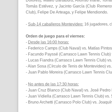
Dolores); Mateo Bartaburu, Alfonso Iriarte, Tomá
Tomás Estévez, y Jacinto García (Club Remeros 
Club), Felipe De Arteaga, y Felipe Mendiondo.
-
Sub-14 caballeros Montevideo:
16 jugadores, cl
Orden de juego para el viernes:
-
Desde las 16:00 horas:
- Federico Camps (Club Naval) vs. Matías Pinto
- Facundo Payssé (Carrasco Lawn Tennis Club) vs
- Lucas Fiandra (Carrasco Lawn Tennis Club) vs
- Alan Sosa (Círculo de Tenis de Montevideo) v
- Juan Pablo Moreira (Carrasco Lawn Tennis Clu
-
No antes de las 17:30 horas:
- Juan Cruz Blanco (Club Naval) vs. José Pedro
- Juan Vidiella (Carrasco Lawn Tennis Club) vs. 
- Bruno Archetti (Carrasco Polo Club) vs. Joaqu