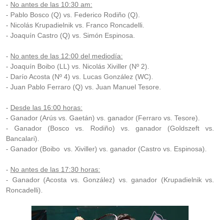
-
No antes de las 10:30 am:
- Pablo Bosco (Q) vs. Federico Rodiño (Q).
- Nicolás Krupadielnik vs. Franco Roncadelli.
- Joaquín Castro (Q) vs. Simón Espinosa.
-
No antes de las 12:00 del mediodía:
- Joaquín Boibo (LL) vs. Nicolás Xiviller (Nº 2).
- Darío Acosta (Nº 4) vs. Lucas González (WC).
- Juan Pablo Ferraro (Q) vs. Juan Manuel Tesore.
-
Desde las 16:00 horas:
- Ganador (Arús vs. Gaetán) vs. ganador (Ferraro vs. Tesore).
- Ganador (Bosco vs. Rodiño) vs. ganador (Goldszeft vs.
Bancalari).
- Ganador (Boibo vs. Xiviller) vs. ganador (Castro vs. Espinosa).
-
No antes de las 17:30 horas:
- Ganador (Acosta vs. González) vs. ganador (Krupadielnik vs.
Roncadelli).