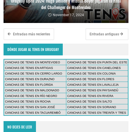
Uruguay Open 2024: Hugo Dellien y Tristán Boyer jugarán la final
del Challenger de Montevideo
November 17, 2024
Entradas más recientes
Entradas antiguas
DÓNDE JUGAR AL TENIS EN URUGUAY
CANCHAS DE TENIS EN MONTEVIDEO
CANCHAS DE TENIS EN PUNTA DEL ESTE
CANCHAS DE TENIS EN ARTIGAS
CANCHAS DE TENIS EN CANELONES
CANCHAS DE TENIS EN CERRO LARGO
CANCHAS DE TENIS EN COLONIA
CANCHAS DE TENIS EN DURAZNO
CANCHAS DE TENIS EN FLORES
CANCHAS DE TENIS EN FLORIDA
CANCHAS DE TENIS EN LAVALLEJA
CANCHAS DE TENIS EN MALDONADO
CANCHAS DE TENIS EN PAYSANDÚ
CANCHAS DE TENIS EN RÍO NEGRO
CANCHAS DE TENIS EN RIVERA
CANCHAS DE TENIS EN ROCHA
CANCHAS DE TENIS EN SALTO
CANCHAS DE TENIS EN SAN JOSÉ
CANCHAS DE TENIS EN SORIANO
CANCHAS DE TENIS EN TACUAREMBÓ
CANCHAS DE TENIS EN TREINTA Y TRES
NO DEJES DE LEER