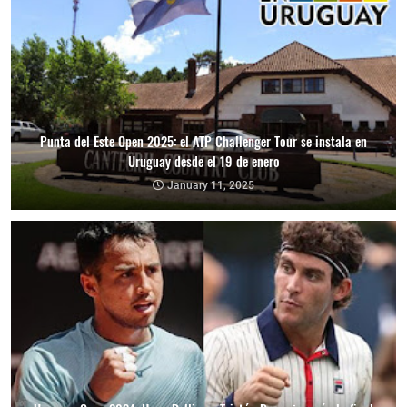
Punta del Este Open 2025: el ATP Challenger Tour se instala en
Uruguay desde el 19 de enero
January 11, 2025