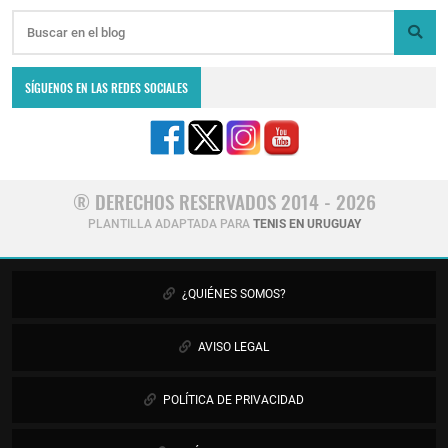
SÍGUENOS EN LAS REDES SOCIALES
® DERECHOS RESERVADOS 2014 - 2026
PLANTILLA ADAPTADA PARA
TENIS EN URUGUAY
¿QUIÉNES SOMOS?
AVISO LEGAL
POLÍTICA DE PRIVACIDAD