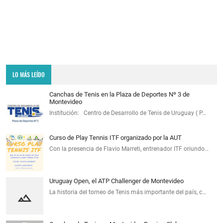
LO MÁS LEÍDO
Canchas de Tenis en la Plaza de Deportes Nº 3 de
Montevideo
Institución: Centro de Desarrollo de Tenis de Uruguay ( P…
Curso de Play Tennis ITF organizado por la AUT
Con la presencia de Flavio Marreti, entrenador ITF oriundo…
Uruguay Open, el ATP Challenger de Montevideo
La historia del torneo de Tenis más importante del país, c…