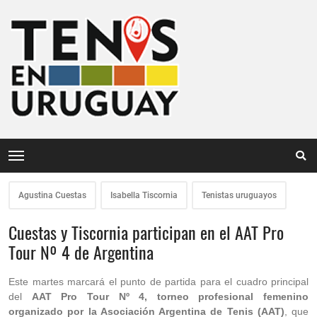
Agustina Cuestas
Isabella Tiscornia
Tenistas uruguayos
Cuestas y Tiscornia participan en el AAT Pro
Tour Nº 4 de Argentina
Este martes marcará el punto de partida para el cuadro principal
del
AAT Pro Tour Nº 4, torneo profesional femenino
organizado por la Asociación Argentina de Tenis (AAT)
, que