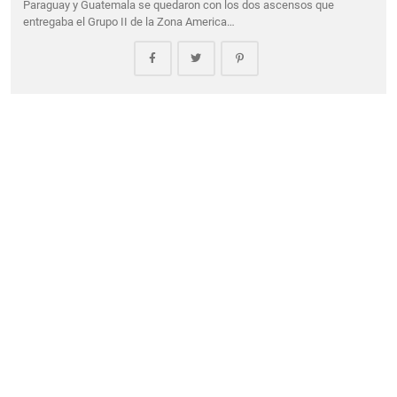
Paraguay y Guatemala se quedaron con los dos ascensos que
entregaba el Grupo II de la Zona America…