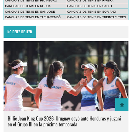
CANCHAS DE TENIS EN RÍO NEGRO
CANCHAS DE TENIS EN RIVERA
CANCHAS DE TENIS EN ROCHA
CANCHAS DE TENIS EN SALTO
CANCHAS DE TENIS EN SAN JOSÉ
CANCHAS DE TENIS EN SORIANO
CANCHAS DE TENIS EN TACUAREMBÓ
CANCHAS DE TENIS EN TREINTA Y TRES
NO DEJES DE LEER
Billie Jean King Cup 2026: Uruguay cayó ante Honduras y jugará
en el Grupo III en la próxima temporada