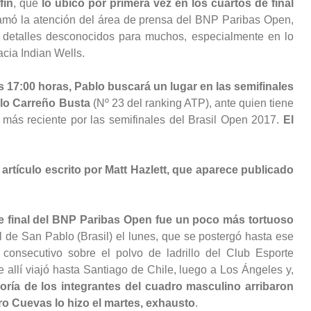
fin
, que
lo ubicó por primera vez en los cuartos de final
lamó la atención del área de prensa del BNP Paribas Open,
on detalles desconocidos para muchos, especialmente en lo
acia Indian Wells.
as 17:00 horas, Pablo buscará un lugar en las semifinales
blo Carreño Busta
(Nº 23 del ranking ATP), ante quien tiene
ce más reciente por las semifinales del Brasil Open 2017.
El
 artículo escrito por Matt Hazlett, que aparece publicado
de final del BNP Paribas Open fue un poco más tortuoso
l de San Pablo (Brasil) el lunes, que se postergó hasta ese
o consecutivo sobre el polvo de ladrillo del Club Esporte
 allí viajó hasta Santiago de Chile, luego a Los Ángeles y,
ría de los integrantes del cuadro masculino arribaron
ro Cuevas lo hizo el martes, exhausto
.