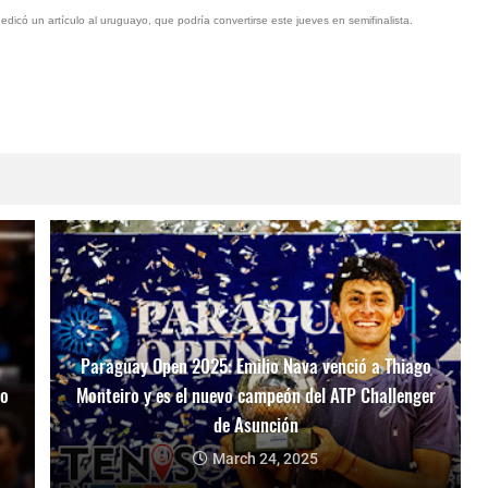
dicó un artículo al uruguayo, que podría convertirse este jueves en semifinalista.
Paraguay Open 2025: Emilio Nava venció a Thiago
mo
Monteiro y es el nuevo campeón del ATP Challenger
de Asunción
March 24, 2025