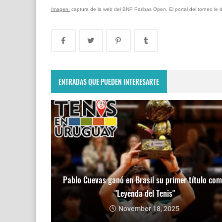
Imagen:
captura de la web del BNP Paribas Open. El portal del torneo le de
ENTRADAS QUE PUEDEN INTERESARTE
Pablo Cuevas ganó en Brasil su primer título co
"Leyenda del Tenis"
November 18, 2025