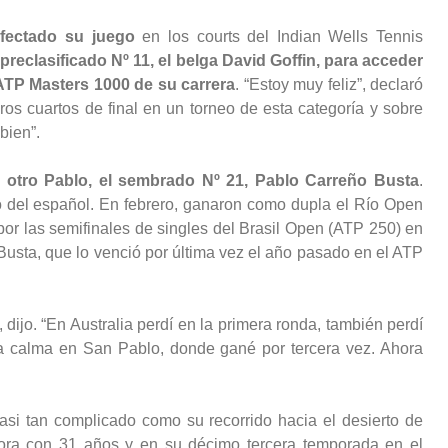
fectado su juego
en los courts del Indian Wells Tennis
preclasificado Nº 11, el belga David Goffin, para acceder
 ATP Masters 1000 de su carrera
. “Estoy muy feliz”, declaró
ros cuartos de final en un torneo de esta categoría y sobre
bien”.
e otro Pablo, el sembrado Nº 21, Pablo Carreño Busta
.
o del español. En febrero, ganaron como dupla el Río Open
or las semifinales de singles del Brasil Open (ATP 250) en
usta, que lo venció por última vez el año pasado en el ATP
dijo. “En Australia perdí en la primera ronda, también perdí
la calma en San Pablo, donde gané por tercera vez. Ahora
asi tan complicado como su recorrido hacia el desierto de
ora con 31 años y en su décimo tercera temporada en el