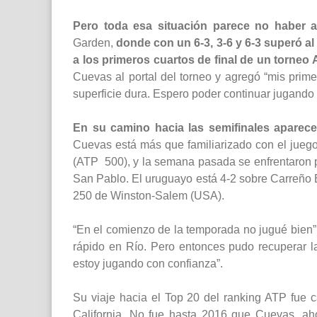
Pero toda esa situación parece no haber a
Garden,
donde con un 6-3, 3-6 y 6-3 superó al 
a los primeros cuartos de final de un torneo
Cuevas al portal del torneo y agregó “mis prime
superficie dura. Espero poder continuar jugando 
En su camino hacia las semifinales aparec
Cuevas está más que familiarizado con el jueg
(ATP 500), y la semana pasada se enfrentaron p
San Pablo. El uruguayo está 4-2 sobre Carreño B
250 de Winston-Salem (USA).
“En el comienzo de la temporada no jugué bien”, 
rápido en Río. Pero entonces pudo recuperar 
estoy jugando con confianza”.
Su viaje hacia el Top 20 del ranking ATP fue c
California. No fue hasta 2016 que Cuevas, ah