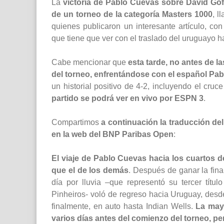
La
victoria de Pablo Cuevas sobre David Gof
de un torneo de la categoría Masters 1000
, l
quienes publicaron un interesante artículo, c
que tiene que ver con el traslado del uruguayo h
Cabe mencionar que
esta tarde, no antes de l
del torneo, enfrentándose con el español Pa
un historial positivo de 4-2, incluyendo el cru
partido se podrá ver en vivo por ESPN 3
.
Compartimos
a continuación la traducción del
en la web del BNP Paribas Open
:
El viaje de Pablo Cuevas hacia los cuartos 
que el de los demás
. Después de ganar la fina
día por lluvia –que representó su tercer títul
Pinheiros- voló de regreso hacia Uruguay, desde
finalmente, en auto hasta Indian Wells.
La mayo
varios días antes del comienzo del torneo, pe