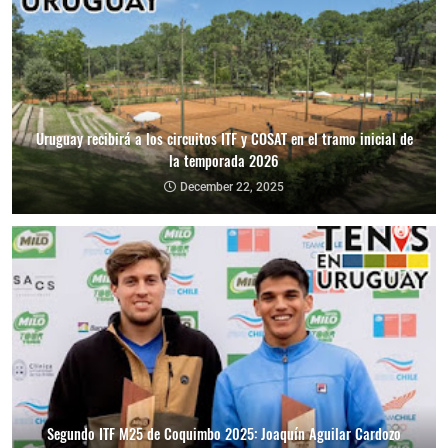
Uruguay recibirá a los circuitos ITF y COSAT en el tramo inicial de
la temporada 2026
December 22, 2025
Segundo ITF M25 de Coquimbo 2025: Joaquín Aguilar Cardozo