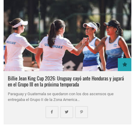
Billie Jean King Cup 2026: Uruguay cayó ante Honduras y jugará
en el Grupo III en la próxima temporada
Paraguay y Guatemala se quedaron con los dos ascensos que
entregaba el Grupo II de la Zona America…