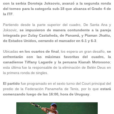
con la serbia Doroteja Joksovic, avanzó a la segunda ronda
del torneo para la categoría sub-18 que alcanza el Grado 4 de
la ITF
.
Partiendo desde la parte superior del cuadro, De Santa Ana y
Joksovic,
se impusieron de manera contundente a la pareja
integrada por Zulay Castañeda, de Panamá, y Piaman Jhattu,
de Estados Unidos, cerrando el marcador en 6-1 y 6-3
.
Ubicadas
en los cuartos de final
, los espera un gran desafío,
se
enfrentarán con las máximas favoritas del cuadro, la
canadiense Tiffany Lagarde y la peruana Kianah Motosono
;
esta última fue la responsable de la eliminación de Belén Deus en
la primera ronda de singles.
El partido
fue programado en el sexto turno del Court principal del
predio de la Federación Panameña de Tenis, por lo que
estará
comenzando luego de las 16:00, hora de Uruguay
.