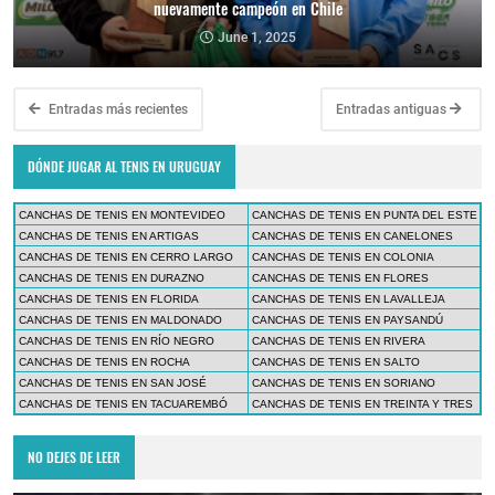
nuevamente campeón en Chile
June 1, 2025
Entradas más recientes
Entradas antiguas
DÓNDE JUGAR AL TENIS EN URUGUAY
CANCHAS DE TENIS EN MONTEVIDEO
CANCHAS DE TENIS EN PUNTA DEL ESTE
CANCHAS DE TENIS EN ARTIGAS
CANCHAS DE TENIS EN CANELONES
CANCHAS DE TENIS EN CERRO LARGO
CANCHAS DE TENIS EN COLONIA
CANCHAS DE TENIS EN DURAZNO
CANCHAS DE TENIS EN FLORES
CANCHAS DE TENIS EN FLORIDA
CANCHAS DE TENIS EN LAVALLEJA
CANCHAS DE TENIS EN MALDONADO
CANCHAS DE TENIS EN PAYSANDÚ
CANCHAS DE TENIS EN RÍO NEGRO
CANCHAS DE TENIS EN RIVERA
CANCHAS DE TENIS EN ROCHA
CANCHAS DE TENIS EN SALTO
CANCHAS DE TENIS EN SAN JOSÉ
CANCHAS DE TENIS EN SORIANO
CANCHAS DE TENIS EN TACUAREMBÓ
CANCHAS DE TENIS EN TREINTA Y TRES
NO DEJES DE LEER