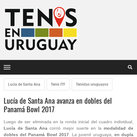
Lucia de Santa Ana
Tenis ITF
Tenistas uruguayos
Lucía de Santa Ana avanza en dobles del
Panamá Bowl 2017
Luego de ser eliminada en la ronda inicial del cuadro individual,
Lucía de Santa Ana
corrió mejor suerte en la
modalidad de
dobles del Panamá Bowl 2017
. La juvenil uruguaya,
en dupla