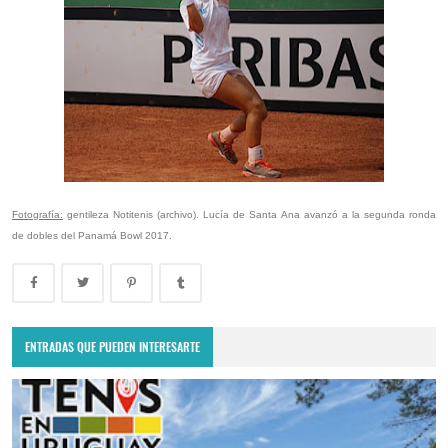
Fotografía:
gentileza Notitenis (archivo). Lucía de Santa Ana avanzó a la segunda ronda
de dobles del Panamá Bowl 2017.
ENTRADAS QUE PUEDEN INTERESARTE