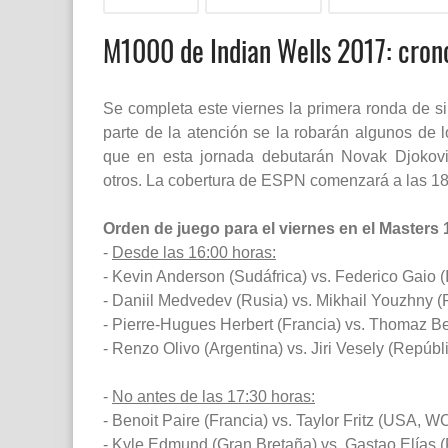
M1000 de Indian Wells 2017: crono
Se completa este viernes la primera ronda de s
parte de la atención se la robarán algunos de 
que en esta jornada debutarán Novak Djokovic
otros.
La cobertura de ESPN comenzará a las 18
Orden de juego para el viernes en el Masters 
-
Desde las 16:00 horas:
- Kevin Anderson (Sudáfrica) vs. Federico Gaio (It
- Daniil Medvedev (Rusia) vs. Mikhail Youzhny (
- Pierre-Hugues Herbert (Francia) vs. Thomaz Bel
- Renzo Olivo (Argentina) vs. Jiri Vesely (Repúb
-
No antes de las 17:30 horas:
- Benoit Paire (Francia) vs. Taylor Fritz (USA, WC
- Kyle Edmund (Gran Bretaña) vs. Gastao Elías (