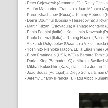
- Peter Gojowczyk (Alemania, Q) a Reilly Opelka
- Adrián Mannarino (Francia) a Juan Mónaco (Arge
- Karen Khachanov (Rusia) a Tommy Robredo (Es
- Damir Dzumhur (Bosnia y Herzegovina) a Ryan 
- Martin Klizan (Eslovaquia) a Thiago Monteiro (Br
- Fabio Fognini (Italia) a Konstantin Kravchuk (Ru
- Paolo Lorenzi (Italia) a Robing Haase (Países B
- Alexandr Dolgopolov (Ucrania) a Viktor Troicki (
- Yoshihito Nishioka (Japón, LL) a Elías Ymer (Su
- Bjorn Fratángelo (USA, WC) a Bernard Tomic (Au
- Darian King (Barbados, Q) a Nikoloz Basilashvil
- Mikhail Kukushkin (Kazajistán, LL) a Jordan Th
- Joao Sousa (Portugal) a Diego Schwartzman (Ar
- Jeremy Chardy (Francia) a Radu Albot (Rumania