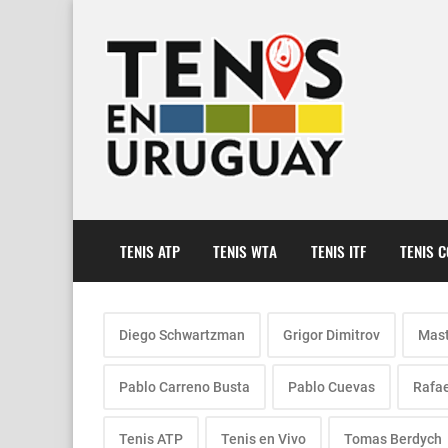
TENIS ATP
TENIS WTA
TENIS ITF
TENIS 
Diego Schwartzman
Grigor Dimitrov
Mast
Pablo Carreno Busta
Pablo Cuevas
Rafae
Tenis ATP
Tenis en Vivo
Tomas Berdych