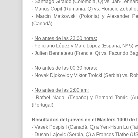
- Santiago Giraldo (Colombia, Q) vs. Jan-Lennard
- Marius Copil (Rumania, Q) vs. Horacio Zeballos
- Marcin Matkowski (Polonia) y Alexander Pe
(Canadá).
-
No antes de las 23:00 horas:
- Feliciano López y Marc López (España, Nº 5) v
- Julien Benneteau (Francia, Q) vs. Facundo Bag
-
No antes de las 00:30 horas:
- Novak Djokovic y Viktor Troicki (Serbia) vs. 
-
No antes de las 2:00 am:
- Rafael Nadal (España) y Bernard Tomic (Au
(Portugal).
Resultados del jueves en el Masters 1000 de 
- Vasek Pospisil (Canadá, Q) a Yen-Hsun Lu (Taipé
- Dusan Lajovic (Serbia, Q) a Frances Tiafoe (US