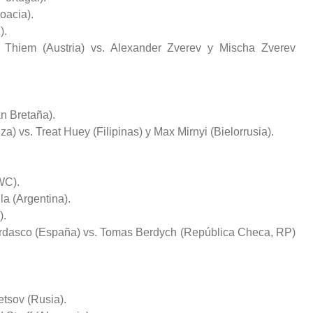
oacia).
).
c Thiem (Austria) vs. Alexander Zverev y Mischa Zverev
n Bretaña).
a) vs. Treat Huey (Filipinas) y Max Mirnyi (Bielorrusia).
WC).
la (Argentina).
).
erdasco (España) vs. Tomas Berdych (República Checa, RP)
etsov (Rusia).