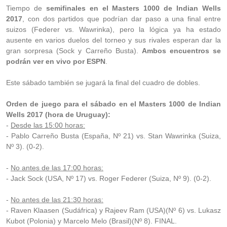
Tiempo de
semifinales en el Masters 1000 de Indian Wells
2017
, con dos partidos que podrían dar paso a una final entre
suizos (Federer vs. Wawrinka), pero la lógica ya ha estado
ausente en varios duelos del torneo y sus rivales esperan dar la
gran sorpresa (Sock y Carreño Busta).
Ambos encuentros se
podrán ver en vivo por ESPN
.
Este sábado también se jugará la final del cuadro de dobles.
Orden de juego para el sábado en el Masters 1000 de Indian
Wells 2017 (hora de Uruguay):
-
Desde las 15:00 horas:
- Pablo Carreño Busta (España, Nº 21) vs. Stan Wawrinka (Suiza,
Nº 3). (0-2).
-
No antes de las 17:00 horas:
- Jack Sock (USA, Nº 17) vs. Roger Federer (Suiza, Nº 9). (0-2).
-
No antes de las 21:30 horas:
- Raven Klaasen (Sudáfrica) y Rajeev Ram (USA)(Nº 6) vs. Lukasz
Kubot (Polonia) y Marcelo Melo (Brasil)(Nº 8). FINAL.