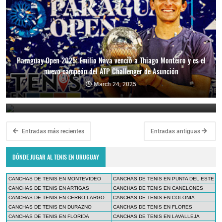
Paraguay Open 2025: Emilio Nava venció a Thiago Monteiro y es el
nuevo campeón del ATP Challenger de Asunción
Paraguay Open 2025: Thiago Monteiro vs. Emilio Nava por el título
en el ATP Challenger de Asunción
March 24, 2025
March 23, 2025
Entradas más recientes
Entradas antiguas
DÓNDE JUGAR AL TENIS EN URUGUAY
CANCHAS DE TENIS EN MONTEVIDEO
CANCHAS DE TENIS EN PUNTA DEL ESTE
CANCHAS DE TENIS EN ARTIGAS
CANCHAS DE TENIS EN CANELONES
CANCHAS DE TENIS EN CERRO LARGO
CANCHAS DE TENIS EN COLONIA
CANCHAS DE TENIS EN DURAZNO
CANCHAS DE TENIS EN FLORES
CANCHAS DE TENIS EN FLORIDA
CANCHAS DE TENIS EN LAVALLEJA