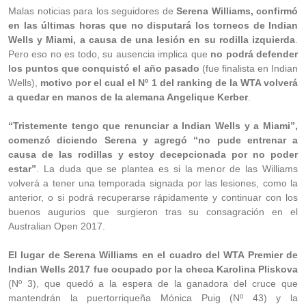
Malas noticias para los seguidores de
Serena Williams, confirmó
en las últimas horas que no disputará los torneos de Indian
Wells y Miami, a causa de una lesión en su rodilla izquierda
.
Pero eso no es todo, su ausencia implica que
no podrá defender
los puntos que conquistó el año pasado
(fue finalista en Indian
Wells),
motivo por el cual el Nº 1 del ranking de la WTA volverá
a quedar en manos de la alemana Angelique Kerber
.
“Tristemente tengo que renunciar a Indian Wells y a Miami”,
comenzó diciendo Serena y agregó “no pude entrenar a
causa de las rodillas y estoy decepcionada por no poder
estar”
. La duda que se plantea es si la menor de las Williams
volverá a tener una temporada signada por las lesiones, como la
anterior, o si podrá recuperarse rápidamente y continuar con los
buenos augurios que surgieron tras su consagración en el
Australian Open 2017.
El lugar de Serena Williams en el cuadro del WTA Premier de
Indian Wells 2017 fue ocupado por la checa Karolina Pliskova
(Nº 3), que quedó a la espera de la ganadora del cruce que
mantendrán la puertorriqueña Mónica Puig (Nº 43) y la