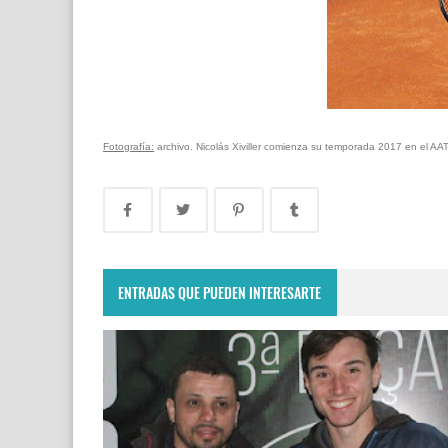
Fotografía:
archivo. Nicolás Xiviller comienza su temporada 2017 en el AAT
ENTRADAS QUE PUEDEN INTERESARTE