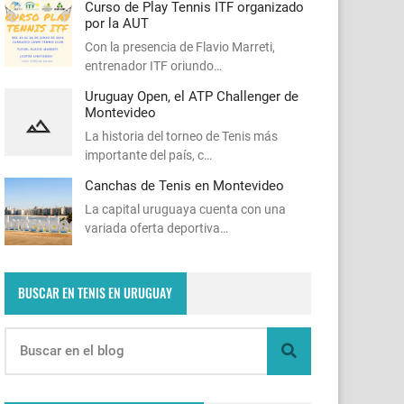
Curso de Play Tennis ITF organizado
por la AUT
Con la presencia de Flavio Marreti,
entrenador ITF oriundo…
Uruguay Open, el ATP Challenger de
Montevideo
La historia del torneo de Tenis más
importante del país, c…
Canchas de Tenis en Montevideo
La capital uruguaya cuenta con una
variada oferta deportiva…
BUSCAR EN TENIS EN URUGUAY