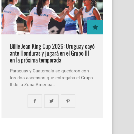
Billie Jean King Cup 2026: Uruguay cayó
ante Honduras y jugará en el Grupo III
en la próxima temporada
Paraguay y Guatemala se quedaron con
los dos ascensos que entregaba el Grupo
II de la Zona America…