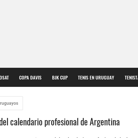
COSAT
COPA DAVIS
BJK CUP
TENIS EN URUGUAY
TENIS
uruguayos
del calendario profesional de Argentina