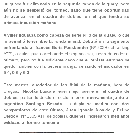
uruguayo f
ue eliminado en la segunda ronda de la qualy, pero
aún no se despidió del torneo, dado que tiene oportunidad
de avanzar en el cuadro de dobles, en el que tendrá su
primera incursión mañana
.
Xiviller figuraba como cabeza de serie Nº 9 de la qualy
, lo que
le permitió tener libre la ronda inicial. Debutó en la siguiente
enfrentando al francés Boris Fassbender
(Nº 2039 del ranking
ATP), a quien pudo arrebatarle el segundo set, luego de ceder el
primero, pero no fue suficiente dado que
el tenista europeo
se
quedó también con la tercera manga,
cerrando el marcador en
6-4, 0-6 y 6-3
.
Este martes, alrededor de las 8:00 de la mañana
, hora de
Uruguay;
Nicolás
buscará tener mejor suerte en el
cuadro de
dobles
, partiendo desde el sector inferior,
nuevamente junto al
argentino Santiago Besada
. La dupla
se medirá con dos
compatriotas de este último, Juan Ignacio Alcalde y Felipe
Derdoy
(Nº 1305 ATP de dobles),
quienes ingresaron mediante
wildcard al torneo tunecino
.