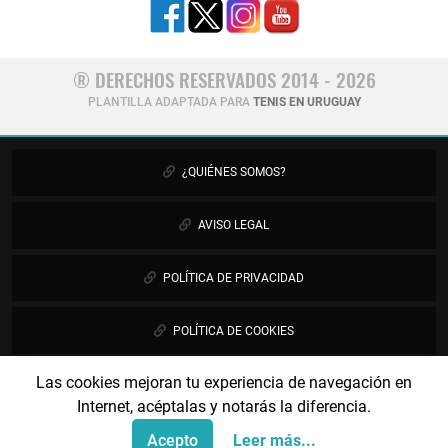
® DERECHOS RESERVADOS 2014 - 2026
PLANTILLA ADAPTADA PARA
TENIS EN URUGUAY
¿QUIÉNES SOMOS?
AVISO LEGAL
POLÍTICA DE PRIVACIDAD
POLÍTICA DE COOKIES
Las cookies mejoran tu experiencia de navegación en
PUBLICIDAD
Internet, acéptalas y notarás la diferencia.
CONTÁCTANOS
Acepto
Leer más...