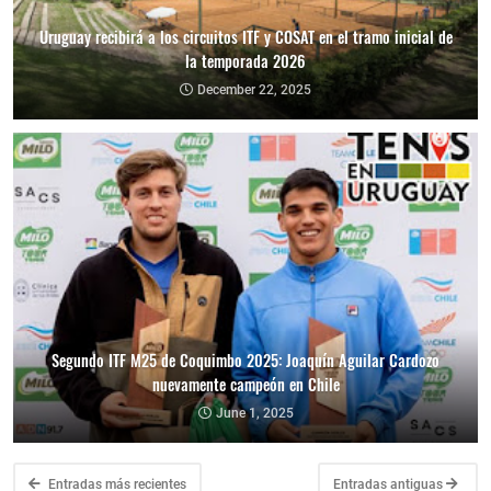
Uruguay recibirá a los circuitos ITF y COSAT en el tramo inicial de
la temporada 2026
December 22, 2025
Segundo ITF M25 de Coquimbo 2025: Joaquín Aguilar Cardozo
nuevamente campeón en Chile
June 1, 2025
Entradas más recientes
Entradas antiguas