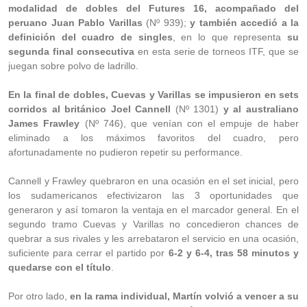
modalidad de dobles del Futures 16, acompañado del
peruano Juan Pablo Varillas
(Nº 939);
y también accedió a la
definición del cuadro de singles
, en lo que representa
su
segunda final consecutiva
en esta serie de torneos ITF, que se
juegan sobre polvo de ladrillo.
En la final de dobles, Cuevas y Varillas se impusieron en sets
corridos al británico Joel Cannell
(Nº 1301)
y al australiano
James Frawley
(Nº 746), que venían con el empuje de haber
eliminado a los máximos favoritos del cuadro, pero
afortunadamente no pudieron repetir su performance.
Cannell y Frawley quebraron en una ocasión en el set inicial, pero
los sudamericanos efectivizaron las 3 oportunidades que
generaron y así tomaron la ventaja en el marcador general. En el
segundo tramo Cuevas y Varillas no concedieron chances de
quebrar a sus rivales y les arrebataron el servicio en una ocasión,
suficiente para cerrar el partido por
6-2 y 6-4, tras 58 minutos y
quedarse con el título
.
Por otro lado,
en la rama individual, Martín volvió a vencer a su