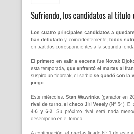
Sufriendo, los candidatos al títul
Los cuatro principales candidatos a quedars
han debutado
y, coincidentemente,
todos sufr
en partidos correspondientes a la segunda ronda
El primero en salir a escena fue Novak Djok
esta temporada,
que enfrentó el martes al fra
suspiro un tiebreak, el serbio
se quedó con la vi
juego
.
Este miércoles,
Stan Wawrinka
(ganador en 20
rival de turno, el checo Jiri Vesely
(Nº 54). El
4-6 y 6-2
. Su próximo rival será nada men
desempeño en el torneo.
A continuación, el preclasificado Nº 1 de este 