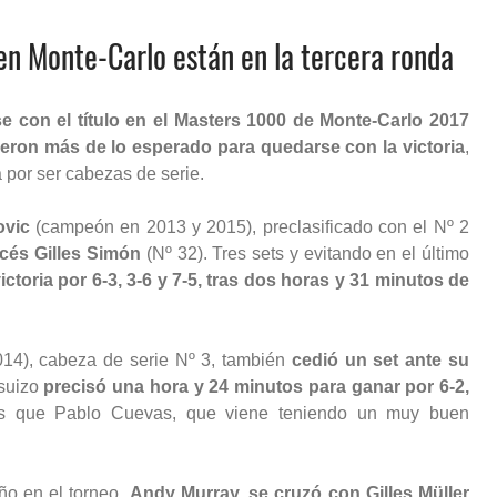
o en Monte-Carlo están en la tercera ronda
e con el título en el Masters 1000 de Monte-Carlo 2017
ieron más de lo esperado para quedarse con la victoria
,
 por ser cabezas de serie.
ovic
(campeón en 2013 y 2015), preclasificado con el Nº 2
ncés Gilles Simón
(Nº 32). Tres sets y evitando en el último
ctoria por 6-3, 3-6 y 7-5, tras dos horas y 31 minutos de
14), cabeza de serie Nº 3, también
cedió un set ante su
 suizo
precisó una hora y 24 minutos para ganar por 6-2,
os que Pablo Cuevas, que viene teniendo un muy buen
año en el torneo,
Andy Murray, se cruzó con Gilles Müller