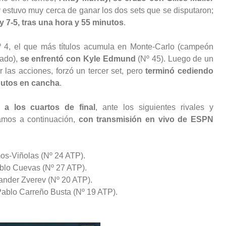
y estuvo muy cerca de ganar los dos sets que se disputaron;
 y 7-5, tras una hora y 55 minutos
.
º 4, el que más títulos acumula en Monte-Carlo (campeón
sado),
se enfrentó con Kyle Edmund
(Nº 45). Luego de un
 las acciones, forzó un tercer set, pero
terminó cediendo
inutos en cancha
.
 a los cuartos de final
, ante los siguientes rivales y
amos a continuación,
con transmisión en vivo de ESPN
mos-Viñolas (Nº 24 ATP).
ablo Cuevas (Nº 27 ATP).
xander Zverev (Nº 20 ATP).
Pablo Carreño Busta (Nº 19 ATP).