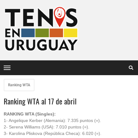
Ranking WTA
Ranking WTA al 17 de abril
RANKING WTA (Singles):
1- Angelique Kerber (Alemania): 7.335 puntos (=).
2- Serena Williams (USA): 7.010 puntos (=).
3- Karolina Pliskova (República Checa): 6.020 (=).