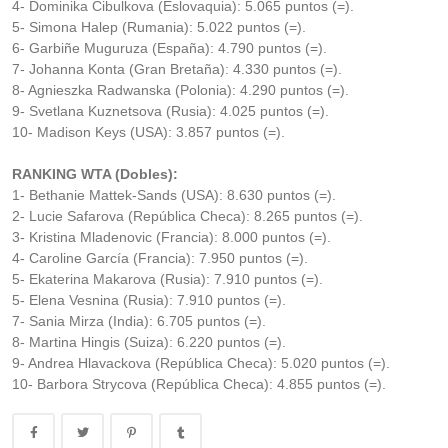
4- Dominika Cibulkova (Eslovaquia): 5.065 puntos (=).
5- Simona Halep (Rumania): 5.022 puntos (=).
6- Garbiñe Muguruza (España): 4.790 puntos (=).
7- Johanna Konta (Gran Bretaña): 4.330 puntos (=).
8- Agnieszka Radwanska (Polonia): 4.290 puntos (=).
9- Svetlana Kuznetsova (Rusia): 4.025 puntos (=).
10- Madison Keys (USA): 3.857 puntos (=).
RANKING WTA (Dobles):
1- Bethanie Mattek-Sands (USA): 8.630 puntos (=).
2- Lucie Safarova (República Checa): 8.265 puntos (=).
3- Kristina Mladenovic (Francia): 8.000 puntos (=).
4- Caroline García (Francia): 7.950 puntos (=).
5- Ekaterina Makarova (Rusia): 7.910 puntos (=).
5- Elena Vesnina (Rusia): 7.910 puntos (=).
7- Sania Mirza (India): 6.705 puntos (=).
8- Martina Hingis (Suiza): 6.220 puntos (=).
9- Andrea Hlavackova (República Checa): 5.020 puntos (=).
10- Barbora Strycova (República Checa): 4.855 puntos (=).