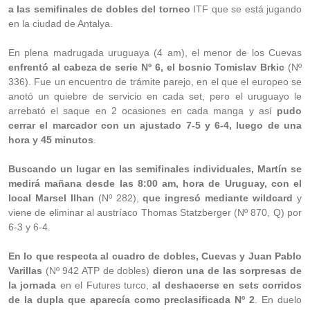
a las semifinales de dobles del torneo
ITF que se está jugando
en la ciudad de Antalya.
En plena madrugada uruguaya (4 am), el menor de los Cuevas
enfrentó al cabeza de serie Nº 6, el bosnio Tomislav Brkic
(Nº
336). Fue un encuentro de trámite parejo, en el que el europeo se
anotó un quiebre de servicio en cada set, pero el uruguayo le
arrebató el saque en 2 ocasiones en cada manga y así
pudo
cerrar el marcador con un ajustado 7-5 y 6-4, luego de una
hora y 45 minutos
.
Buscando un lugar en las semifinales individuales, Martín se
medirá mañana desde las 8:00 am, hora de Uruguay, con el
local Marsel Ilhan
(Nº 282),
que ingresó mediante wildcard
y
viene de eliminar al austríaco Thomas Statzberger (Nº 870, Q) por
6-3 y 6-4.
En lo que respecta al cuadro de dobles, Cuevas y Juan Pablo
Varillas
(Nº 942 ATP de dobles)
dieron una de las sorpresas de
la jornada
en el Futures turco,
al deshacerse en sets corridos
de la dupla que aparecía como preclasificada Nº 2
. En duelo