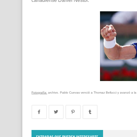
canadiense Daniel Néstor.
Fotografía:
archivo. Pablo Cuevas venció a Thomaz Bellucci y avanzó a l