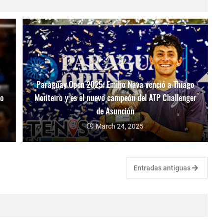
Paraguay Open 2025: Emilio Nava venció a Thiago
mo
Monteiro y es el nuevo campeón del ATP Challenger
de Asunción
March 24, 2025
Entradas antiguas