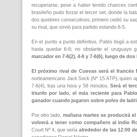
recuperarse, pese a haber tenido chances cier
brasileño pudo forzar el tercer set, donde la ba
dos quiebres consecutivos, primero cedió su saq
su rival, que sirvió para partido estando 6-5.
En el punto a punto definitivo, Pablo llegó a es
hasta quedar 6-6; no obstante el uruguayo g
marcador en 7-6(2), 4-6 y 7-6(6), luego de do
El próximo rival de Cuevas será el francés
norteamericano Jack Sock (Nº 15 ATP), quien apa
7-6(4), tras una hora y 58 minutos.
Será el ter
triunfo por lado, el más reciente para Pab
ganador cuando jugaron sobre polvo de ladri
Por otro lado,
mañana martes se producirá el
volverá a tener como compañero al indio 
Court Nº 4, que sería
alrededor de las 12:00 d