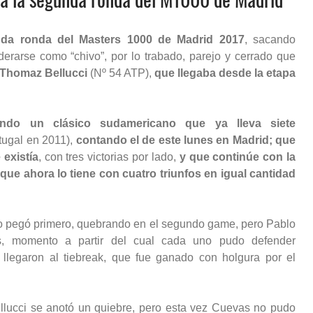
nda ronda del Masters 1000 de Madrid 2017
, sacando
erarse como “chivo”, por lo trabado, parejo y cerrado que
o Thomaz Bellucci
(Nº 54 ATP),
que llegaba desde la etapa
endo un clásico sudamericano que ya lleva siete
rtugal en 2011),
contando el de este lunes en Madrid; que
existía
, con tres victorias por lado,
y que continúe con la
 que ahora lo tiene con cuatro triunfos en igual cantidad
eño pegó primero, quebrando en el segundo game, pero Pablo
as, momento a partir del cual cada uno pudo defender
 llegaron al tiebreak, que fue ganado con holgura por el
llucci se anotó un quiebre, pero esta vez Cuevas no pudo