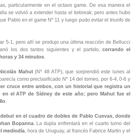
tas, particularmente en el octavo game. De esa manera el
talla se volvió a extender hasta el tiebreak; pero antes hubo
ue Pablo en el game Nº 11 y luego pudo evitar el triunfo de
tar 5-1, pero allí se produjo una última reacción de Bellucci
anó los dos tantos siguientes y el partido,
cerrando el
s horas y 34 minutos
.
 Nicolás Mahut
(Nº 48 ATP), que sorprendió este lunes al
recía como preclasificado Nº 14 del torneo, por 6-4, 0-6 y
cer cruce entre ambos, con un historial que registra un
lo en el ATP de Sídney de este año; pero Mahut fue el
llo
.
 debut en el cuadro de dobles de Pablo Cuevas, donde
Rohan Bopanna
. La dupla enfrentará en el cuarto turno del
el mediodía
, hora de Uruguay, al francés Fabrice Martin y el