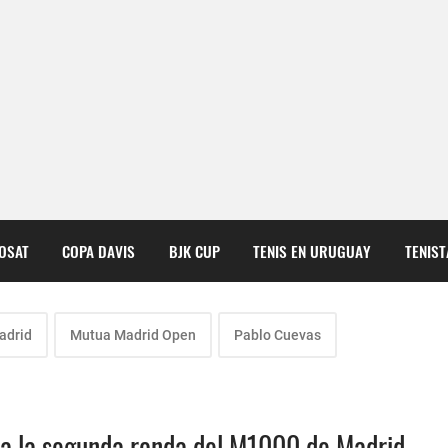
COSAT
COPA DAVIS
BJK CUP
TENIS EN URUGUAY
TENIS
adrid
Mutua Madrid Open
Pablo Cuevas
 a la segunda ronda del M1000 de Madrid