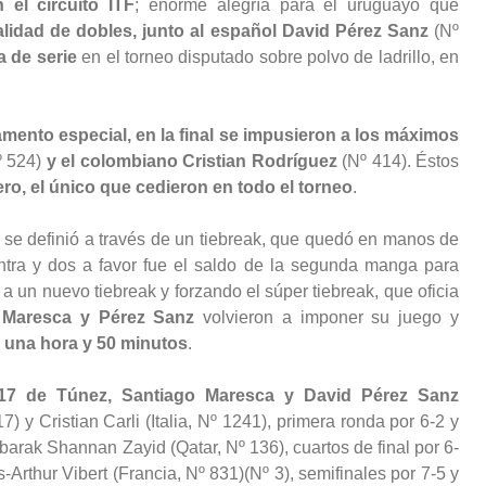
 el circuito ITF
; enorme alegría para el uruguayo que
lidad de dobles, junto al español David Pérez Sanz
(Nº
 de serie
en el torneo disputado sobre polvo de ladrillo, en
mento especial, en la final se impusieron a los máximos
 524)
y el colombiano Cristian Rodríguez
(Nº 414). Éstos
ro, el único que cedieron en todo el torneo
.
al se definió a través de un tiebreak, que quedó en manos de
ntra y dos a favor fue el saldo de la segunda manga para
 a un nuevo tiebreak y forzando el súper tiebreak, que oficia
í
Maresca y Pérez Sanz
volvieron a imponer su juego y
as una hora y 50 minutos
.
s 17 de Túnez, Santiago Maresca y David Pérez Sanz
y Cristian Carli (Italia, Nº 1241), primera ronda por 6-2 y
rak Shannan Zayid (Qatar, Nº 136), cuartos de final por 6-
s-Arthur Vibert (Francia, Nº 831)(Nº 3), semifinales por 7-5 y