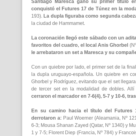
Santiago Maresca ganó su primer título en
conquistó el Futures 17 de Túnez en la moda
193).
La dupla figuraba como segunda cabeza
la ciudad de Hammamet.
La coronación llegó este sábado con un adita
favoritos del cuadro, el local Anis Ghorbel
(Nº
le arrebataron un set a Maresca y su compañe
Con un quiebre por lado, el primer set de la fin
la dupla uruguayo-española. Un quiebre en co
Ghorbel y Rodríguez, evitando que el set llegara
de tercer set en la modalidad de dobles. All
cerraron el marcador en 7-6(4), 5-7 y 10-6, tr
En su camino hacia el título del Future
derrotaron a:
Paul Woerner (Aleamania, Nº 1217) 
6-3; Mousa Shanan Zayed (Qatar, Nº 1340) y Muba
1 y 7-5; Florent Diep (Francia, Nº 784) y Francoi