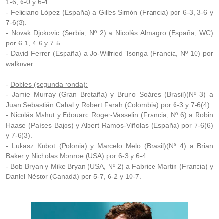
1-6, 6-0 y 6-4.
- Feliciano López (España) a Gilles Simón (Francia) por 6-3, 3-6 y
7-6(3).
- Novak Djokovic (Serbia, Nº 2) a Nicolás Almagro (España, WC)
por 6-1, 4-6 y 7-5.
- David Ferrer (España) a Jo-Wilfried Tsonga (Francia, Nº 10) por
walkover.
-
Dobles (segunda ronda):
- Jamie Murray (Gran Bretaña) y Bruno Soáres (Brasil)(Nº 3) a
Juan Sebastián Cabal y Robert Farah (Colombia) por 6-3 y 7-6(4).
- Nicolás Mahut y Edouard Roger-Vasselin (Francia, Nº 6) a Robin
Haase (Países Bajos) y Albert Ramos-Viñolas (España) por 7-6(6)
y 7-6(3).
- Lukasz Kubot (Polonia) y Marcelo Melo (Brasil)(Nº 4) a Brian
Baker y Nicholas Monroe (USA) por 6-3 y 6-4.
- Bob Bryan y Mike Bryan (USA, Nº 2) a Fabrice Martin (Francia) y
Daniel Néstor (Canadá) por 5-7, 6-2 y 10-7.