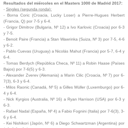
Resultados del miércoles en el Masters 1000 de Madrid 2017:
-
Singles (segunda ronda):
- Borna Coric (Croacia, Lucky Loser) a Pierre-Hugues Herbert
(Francia, Q) por 7-5 y 6-4.
- Grigor Dimitrov (Bulgaria, Nº 12) a Ivo Karlovic (Croacia) por 6-3
y 7-5.
- Benoit Paire (Francia) a Stan Wawrinka (Suiza, Nº 3) por 7-5, 4-6
y 6-2.
- Pablo Cuevas (Uruguay) a Nicolás Mahut (Francia) por 5-7, 6-4 y
6-4.
- Tomas Berdych (República Checa, Nº 11) a Robin Haase (Países
Bajos) por 7-6(5) y 6-3.
- Alexander Zverev (Alemania) a Marin Cilic (Croacia, Nº 7) por 6-
7(3), 6-3 y 6-4.
- Milos Raonic (Canadá, Nº 5) a Gilles Müller (Luxemburgo) por 6-
4 y 6-4.
- Nick Kyrgios (Australia, Nº 16) a Ryan Harrison (USA) por 6-3 y
6-3.
- Rafael Nadal (España, Nº 4) a Fabio Fognini (Italia) por 7-6(3), 3-
6 y 6-4.
- Kei Nishikori (Japón, Nº 6) a Diego Schwartzman (Argentina) por