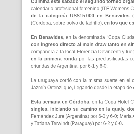
Culmina este sábado el segundo torneo organi
calendario profesional femenino (ITF Womens Ci
de la categoría US$15.000 en Benavides
(
(Córdoba, sobre polvo de ladrillo),
en los que e
En Benavides
, en la denominada “Copa Ciuda
con ingreso directo al main draw tanto en s
compañera a la local Florencia Devincenti y lue
en la primera ronda
por las preclasificadas co
oriundas de Argentina, por 6-1 y 6-0.
La uruguaya corrió con la misma suerte en el 
Jazmín Ortenzi que, llegando desde la etapa de c
Esta semana en Córdoba
, en la Copa Hotel C
singles, iniciando su camino en la qualy, d
Fernández Jure (Argentina) por 6-0 y 6-0; María 
y Tatiana Terwindt (Paraguay) por 6-2 y 6-0.