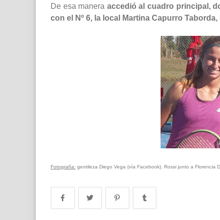
De esa manera
accedió al cuadro principal, 
con el Nº 6, la local Martina Capurro Taborda, 
Fotografía:
gentileza Diego Vega (vía Facebook). Rossi junto a Florencia 