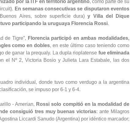
zado por la ITF en territorio argentino
, como parte de su
rcuit).
En semanas consecutivas se disputaron eventos
Buenos Aires, sobre superficie dura)
y Villa del Dique
stuvo participando la uruguaya Florencia Rossi
.
d de Tigre”,
Florencia participó en ambas modalidades,
ingles como en dobles
, en este último caso teniendo como
go de ganar la prequaly. La dupla rioplatense
fue eliminada
n el Nº 2, Victoria Bosio y Julieta Lara Estabale, las dos
cuadro individual, donde tuvo como verdugo a la argentina
lasificación, se impuso por 6-1 y 6-4.
arillo - Amerian,
Rossi solo compitió en la modalidad de
onde consiguió tres muy buenas victorias
: ante Milagros
Agostina Liccardi Sanudo (Argentina) por idéntico marcador;