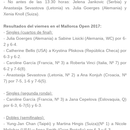
- No antes de las 13:30 horas: Jelena Jankovic (Serbia) y
Anastasija Sevastova (Letonia) vs. Julia Goerges (Alemania) y
Xenia Knoll (Suiza).
Resultados del viernes en el Mallorca Open 2017:
-
Singles (cuartos de final):
- Julia Goerges (Alemania) a Sabine Lisicki (Alemania, WC) por 6-
2 y 6-4.
- Catherine Bellis (USA) a Krystina Pliskova (República Checa) por
6-3 y 6-2.
- Caroline García (Francia, Nº 3) a Roberta Vinci (Italia, Nº 7) por
6-2 y 7-6(8).
- Anastasija Sevastova (Letonia, Nº 2) a Ana Konjuh (Croacia, Nº
7) por 7-5, 1-6 y 7-6(5).
-
Singles (segunda ronda):
- Caroline García (Francia, Nº 3) a Jana Cepelova (Eslovaquia, Q)
por 6-3, 6-7(5) y 6-3.
-
Dobles (semifinales):
- Yung-Jan Chan (Taipéi) y Martina Hingis (Suiza)(Nº 1) a Nicole
Melichar (USA) y Anna Smith (Gran Bretaña) por 6-3 y 6-3.