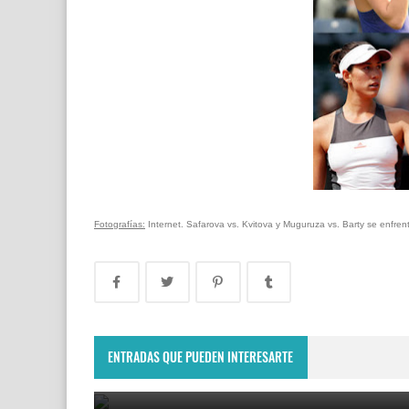
Fotografías:
Internet. Safarova vs. Kvitova y Muguruza vs. Barty se enfren
Montevideo Open 2023: Renata Zarazúa es la nue
campeona del WTA 125 de Uruguay
ENTRADAS QUE PUEDEN INTERESARTE
December 11, 2023