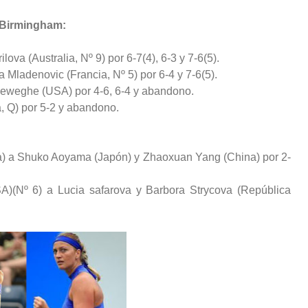
 Birmingham:
ova (Australia, Nº 9) por 6-7(4), 6-3 y 7-6(5).
a Mladenovic (Francia, Nº 5) por 6-4 y 7-6(5).
eweghe (USA) por 4-6, 6-4 y abandono.
ia, Q) por 5-2 y abandono.
a) a Shuko Aoyama (Japón) y Zhaoxuan Yang (China) por 2-
)(Nº 6) a Lucia safarova y Barbora Strycova (República