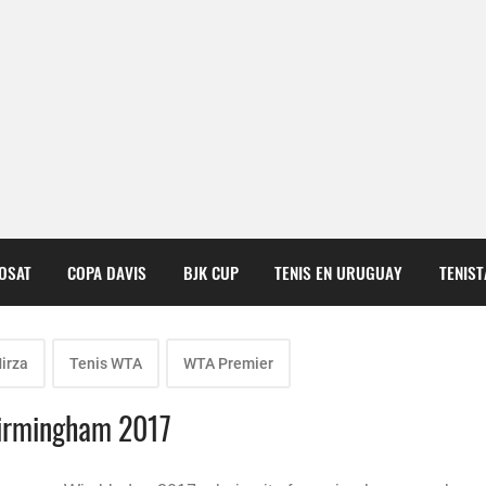
COSAT
COPA DAVIS
BJK CUP
TENIS EN URUGUAY
TENIS
irza
Tenis WTA
WTA Premier
Birmingham 2017