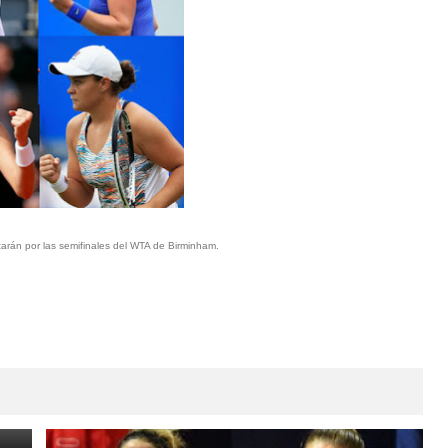
tarán por las semifinales del WTA de Birminham.
va