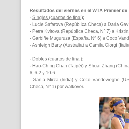
Resultados del viernes en el WTA Premier de
-
Singles (cuartos de final):
- Lucie Safarova (República Checa) a Daria Gavril
- Petra Kvitova (República Checa, Nº 7) a Kristin
- Garbiñe Muguruza (España, Nº 6) a Coco Vand
- Ashleigh Barty (Australia) a Camila Giorgi (Ital
-
Dobles (cuartos de final):
- Hao-Ching Chan (Taipéi) y Shuai Zhang (Chin
6, 6-2 y 10-6.
- Sania Mirza (India) y Coco Vandeweghe (USA
Checa, Nº 1) por walkover.