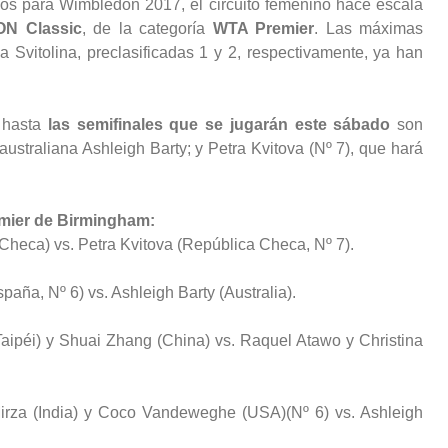
ios para Wimbledon 2017, el circuito femenino hace escala
N Classic
, de la categoría
WTA Premier
. Las máximas
a Svitolina, preclasificadas 1 y 2, respectivamente, ya han
 hasta
las semifinales que se jugarán este sábado
son
ustraliana Ashleigh Barty; y Petra Kvitova (Nº 7), que hará
emier de Birmingham:
Checa) vs. Petra Kvitova (República Checa, Nº 7).
aña, Nº 6) vs. Ashleigh Barty (Australia).
aipéi) y Shuai Zhang (China) vs. Raquel Atawo y Christina
Mirza (India) y Coco Vandeweghe (USA)(Nº 6) vs. Ashleigh