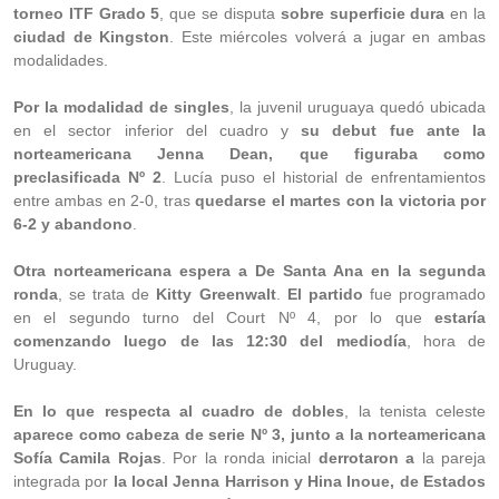
torneo ITF Grado 5
, que se disputa
sobre superficie dura
en la
ciudad de Kingston
. Este miércoles volverá a jugar en ambas
modalidades.
Por la modalidad de singles
, la juvenil uruguaya quedó ubicada
en el sector inferior del cuadro y
su debut fue ante la
norteamericana Jenna Dean, que figuraba como
preclasificada Nº 2
. Lucía puso el historial de enfrentamientos
entre ambas en 2-0, tras
quedarse el martes con la victoria por
6-2 y abandono
.
Otra norteamericana espera a De Santa Ana en la segunda
ronda
, se trata de
Kitty Greenwalt
.
El partido
fue programado
en el segundo turno del Court Nº 4, por lo que
estaría
comenzando luego de las 12:30 del mediodía
, hora de
Uruguay.
En lo que respecta al cuadro de dobles
, la tenista celeste
aparece como cabeza de serie Nº 3, junto a la norteamericana
Sofía Camila Rojas
. Por la ronda inicial
derrotaron a
la pareja
integrada por
la local Jenna Harrison y Hina Inoue, de Estados