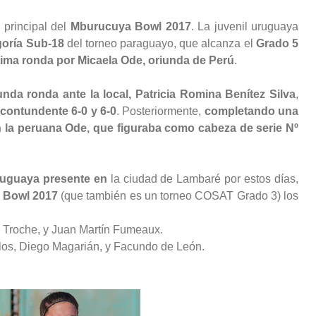
principal del
Mburucuya Bowl 2017
. La juvenil uruguaya
egoría Sub-18
del torneo paraguayo, que alcanza el
Grado 5
ltima ronda por Micaela Ode, oriunda de Perú
.
nda ronda ante la local, Patricia Romina Benítez Silva
,
 contundente 6-0 y 6-0
. Posteriormente,
completando una
on la peruana Ode, que figuraba como cabeza de serie Nº
uruguaya presente en
la ciudad de Lambaré por estos días,
 Bowl 2017
(que también es un torneo COSAT Grado 3) los
 Troche, y Juan Martín Fumeaux.
los, Diego Magarián, y Facundo de León.