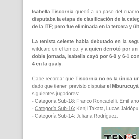
Isabella Tiscornia
quedó a un paso del cuadro 
disputaba la etapa de clasificación de la cat
de la ITF
;
pero fue eliminada en la tercera y ú
La tenista celeste había debutado en la segu
wildcard en el torneo, y
a quien derrotó por un
doble jornada, Isabella cayó por 6-0 y 6-1 c
4 en la qualy
.
Cabe recordar que
Tiscornia no es la única 
dado que tienen previsto disputar
el Mburucuyá
siguientes jugadores:
-
Categoría Sub-18:
Franco Roncadelli, Emiliano
-
Categoría Sub-16:
Kenji Takata, Lucas Jaidópu
-
Categoría Sub-14:
Juliana Rodríguez.