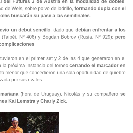
nal del Futures 3 de Austria en la modalidad de dobles
.
ad de Wels, sobre polvo de ladrillo,
formando dupla con el
oles buscarán su pase a las semifinales
.
revio un debut sencillo
, dado que
debían enfrentar a los
 (Taipéi, Nº 406) y Bogdan Bobrov (Rusia, Nº 929);
pero
 complicaciones
.
uvieron en el primer set y 2 de las 4 que generaron en el
a la próxima instancia del torneo
cerrando el marcador en
ato menor que concedieron una sola oportunidad de quiebre
izada por sus rivales.
a mañana
(hora de Uruguay), Nicolás y su compañero
se
nes Kai Lemstra y Charly Zick
.