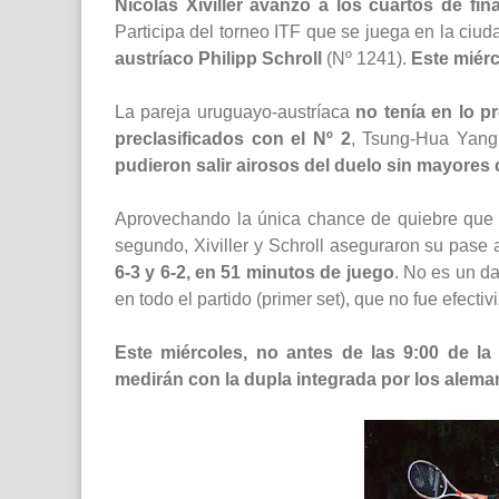
Nicolás Xiviller avanzó a los cuartos de fi
Participa del torneo ITF que se juega en la ciud
austríaco Philipp Schroll
(Nº 1241).
Este miérc
La pareja uruguayo-austríaca
no tenía en lo p
preclasificados con el Nº 2
, Tsung-Hua Yang
pudieron salir airosos del duelo sin mayores
Aprovechando la única chance de quiebre que t
segundo, Xiviller y Schroll aseguraron su pase 
6-3 y 6-2, en 51 minutos de juego
. No es un d
en todo el partido (primer set), que no fue efectiv
Este miércoles, no antes de las 9:00 de l
medirán con la dupla integrada por los alema