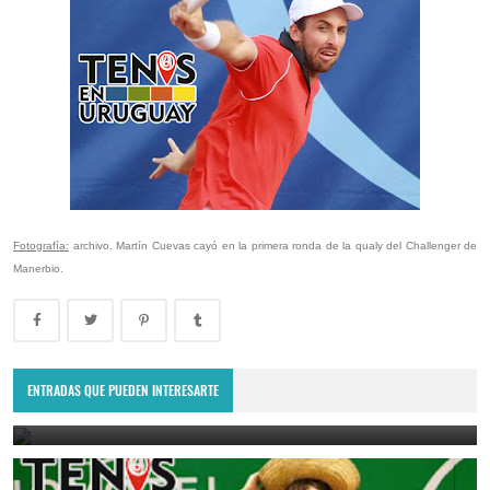
Fotografía:
archivo. Martín Cuevas cayó en la primera ronda de la qualy del Challenger de
Manerbio.
Lima Challenger: Ignacio Carou y Franco Roncadelli participarán en
el torneo ATP de Perú
ENTRADAS QUE PUEDEN INTERESARTE
June 23, 2025