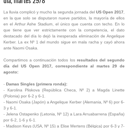
día, martes 29/8
La lluvia complicó y mucho la segunda jornada del
US Open 2017
,
en la que solo se disputaron nueve partidos, la mayoría de ellos
en el Arthur Ashe Stadium, el único que cuenta con techo. En lo
que tiene que ver estrictamente con la competencia, el dato
destacado del día lo dejó la inesperada eliminación de Angelique
Kerber. La ex Nº 1 del mundo sigue en mala racha y cayó ahora
ante
Naomi Osaka.
Compartimos a continuación todos los
resultados del segundo
día del US Open 2017, correspondiente al martes 29 de
agosto:
-
Damas Singles (primera ronda):
- Karolina Pliskova (República Checa, Nº 2) a Magda Linette
(Polonia) por 6-2 y 6-1.
- Naomi Osaka (Japón) a Angelique Kerber (Alemania, Nº 6) por 6-
3 y 6-1.
- Jelena Ostapenko (Letonia, Nº 12) a Lara Arruabarrena (España)
por 6-2, 1-6 y 6-1.
- Madison Keys (USA, Nº 15) a Elise Mertens (Bélgica) por 6-3 y 7-