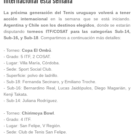
internacional esta semana
La próxima generación del Tenis uruguayo volverá a tener
acción internacional
en la semana que se está iniciando.
Argentina y Chile son los destinos elegidos
, donde se estarán
disputando
torneos ITF/COSAT para las categorías Sub-14,
Sub-16, y Sub-18
. Compartimos a continuación más detalles:
- Torneo:
Copa El Ombú
.
- Grado: 5 ITF, 2 COSAT.
- Lugar: Villa María, Córdoba.
- Sede: Sport Social Club.
- Superficie: polvo de ladrillo.
- Sub-18: Fernanda Secinaro, y Emiliano Troche.
- Sub-16: Bernardino Real, Lucas Jaidópulos, Diego Magarián, y
Kenji Takata.
- Sub-14: Juliana Rodríguez.
- Torneo:
Chirimoya Bowl
.
- Grado: 4 ITF.
- Lugar: San Felipe, V Región.
- Sede: Club de Tenis San Felipe.