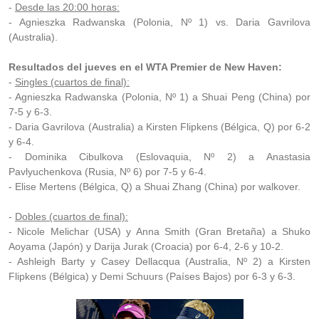
-
Desde las 20:00 horas:
- Agnieszka Radwanska (Polonia, Nº 1) vs. Daria Gavrilova
(Australia).
Resultados del jueves en el WTA Premier de New Haven:
-
Singles (cuartos de final):
- Agnieszka Radwanska (Polonia, Nº 1) a Shuai Peng (China) por
7-5 y 6-3.
- Daria Gavrilova (Australia) a Kirsten Flipkens (Bélgica, Q) por 6-2
y 6-4.
- Dominika Cibulkova (Eslovaquia, Nº 2) a Anastasia
Pavlyuchenkova (Rusia, Nº 6) por 7-5 y 6-4.
- Elise Mertens (Bélgica, Q) a Shuai Zhang (China) por walkover.
-
Dobles (cuartos de final):
- Nicole Melichar (USA) y Anna Smith (Gran Bretaña) a Shuko
Aoyama (Japón) y Darija Jurak (Croacia) por 6-4, 2-6 y 10-2.
- Ashleigh Barty y Casey Dellacqua (Australia, Nº 2) a Kirsten
Flipkens (Bélgica) y Demi Schuurs (Países Bajos) por 6-3 y 6-3.