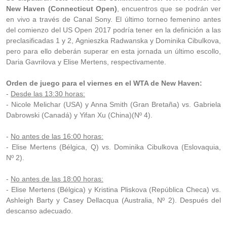
New Haven (Connecticut Open)
, encuentros que se podrán ver
en vivo a través de Canal Sony. El último torneo femenino antes
del comienzo del US Open 2017 podría tener en la definición a las
preclasificadas 1 y 2,
Agnieszka Radwanska y
Dominika Cibulkova,
pero para ello deberán superar en esta jornada un último escollo,
Daria Gavrilova y
Elise Mertens, respectivamente.
Orden de juego para el viernes en el WTA de New Haven:
-
Desde las 13:30 horas:
- Nicole Melichar (USA) y Anna Smith (Gran Bretaña) vs. Gabriela
Dabrowski (Canadá) y Yifan Xu (China)(Nº 4).
-
No antes de las 16:00 horas:
- Elise Mertens (Bélgica, Q) vs. Dominika Cibulkova (Eslovaquia,
Nº 2).
-
No antes de las 18:00 horas:
- Elise Mertens (Bélgica) y Kristina Pliskova (República Checa) vs.
Ashleigh Barty y Casey Dellacqua (Australia, Nº 2). Después del
descanso adecuado.