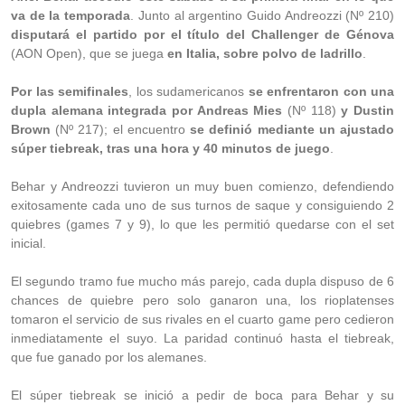
va de la temporada
. Junto al argentino Guido Andreozzi (Nº 210)
disputará el partido por el título del Challenger de Génova
(AON Open), que se juega
en Italia, sobre polvo de ladrillo
.
Por las semifinales
, los sudamericanos
se enfrentaron con una
dupla alemana integrada por Andreas Mies
(Nº 118)
y Dustin
Brown
(Nº 217); el encuentro
se definió mediante un ajustado
súper tiebreak, tras una hora y 40 minutos de juego
.
Behar y Andreozzi tuvieron un muy buen comienzo, defendiendo
exitosamente cada uno de sus turnos de saque y consiguiendo 2
quiebres (games 7 y 9), lo que les permitió quedarse con el set
inicial.
El segundo tramo fue mucho más parejo, cada dupla dispuso de 6
chances de quiebre pero solo ganaron una, los rioplatenses
tomaron el servicio de sus rivales en el cuarto game pero cedieron
inmediatamente el suyo. La paridad continuó hasta el tiebreak,
que fue ganado por los alemanes.
El súper tiebreak se inició a pedir de boca para Behar y su