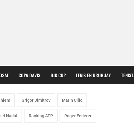
COSAT
COPA DAVIS
BJK CUP
TENIS EN URUGUAY
TENIS
Thiem
Grigor Dimitrov
Marin Cilic
ael Nadal
Ranking ATP
Roger Federer