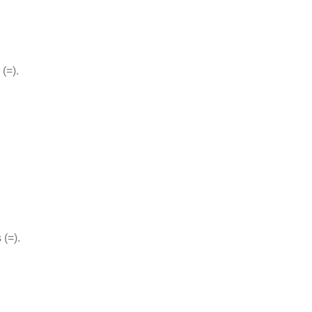
 (=).
 (=).