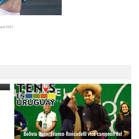
quil 2017.
li
Bolivia Open: Franco Roncadelli vice campeón del