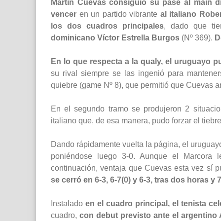
Martín Cuevas consiguió su pase al main dr
vencer
en un partido vibrante
al italiano Rob
los dos cuadros principales
, dado que tie
dominicano Víctor Estrella Burgos
(Nº 369).
D
En lo que respecta a la qualy, el uruguayo 
su rival siempre se las ingenió para mantener
quiebre (game Nº 8), que permitió que Cuevas ar
En el segundo tramo se produjeron 2 situacio
italiano que, de esa manera, pudo forzar el tieb
Dando rápidamente vuelta la página, el uruguayo
poniéndose luego 3-0. Aunque el Marcora l
continuación, ventaja que Cuevas esta vez sí p
se cerró en 6-3, 6-7(0) y 6-3, tras dos horas y
Instalado
en el cuadro principal, el tenista cel
cuadro,
con debut previsto ante el argentino 