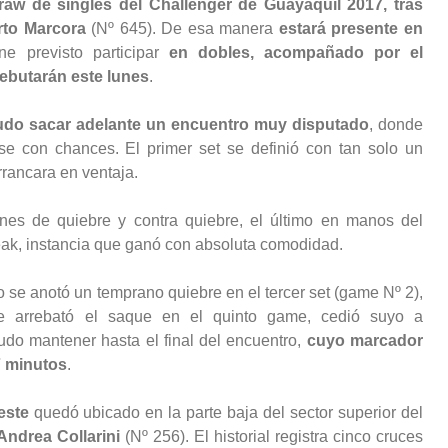
aw de singles del Challenger de Guayaquil 2017, tras
erto Marcora
(Nº 645). De esa manera
estará presente en
ne previsto participar
en dobles, acompañado por el
ebutarán este lunes
.
pudo sacar adelante un encuentro muy disputado
, donde
se con chances. El primer set se definió con tan solo un
rancara en ventaja.
nes de quiebre y contra quiebre, el último en manos del
reak, instancia que ganó con absoluta comodidad.
 se anotó un temprano quiebre en el tercer set (game Nº 2),
e arrebató el saque en el quinto game, cedió suyo a
udo mantener hasta el final del encuentro,
cuyo marcador
 7 minutos
.
este
quedó ubicado en la parte baja del sector superior del
Andrea Collarini
(Nº 256). El historial registra cinco cruces