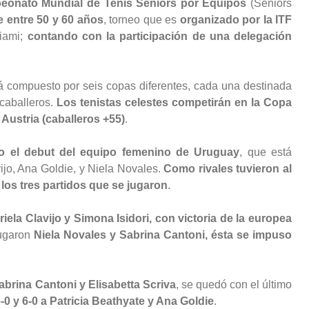
eonato Mundial de Tenis Seniors por Equipos
(Seniors
e entre 50 y 60 años
, torneo que es
organizado por la ITF
Miami;
contando con la participación de una delegación
 compuesto por seis copas diferentes, cada una destinada
caballeros.
Los tenistas celestes competirán en la Copa
Austria (caballeros +55)
.
jo el debut del equipo femenino de Uruguay
, que está
ijo, Ana Goldie, y Niela Novales.
Como rivales tuvieron al
 los tres partidos que se jugaron
.
riela Clavijo y Simona Isidori, con victoria de la europea
jugaron
Niela Novales y Sabrina Cantoni, ésta se impuso
abrina Cantoni y Elisabetta Scriva
, se quedó con el último
6-0 y 6-0 a Patricia Beathyate y Ana Goldie
.