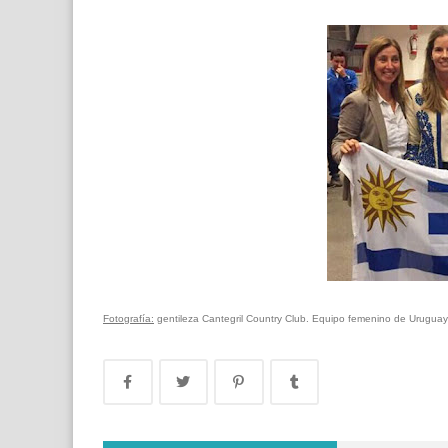
Fotografía:
gentileza Cantegril Country Club. Equipo femenino de Uruguay