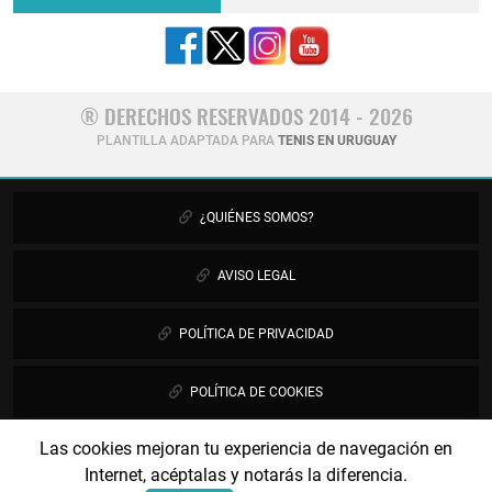
® DERECHOS RESERVADOS 2014 - 2026
PLANTILLA ADAPTADA PARA
TENIS EN URUGUAY
¿QUIÉNES SOMOS?
AVISO LEGAL
POLÍTICA DE PRIVACIDAD
POLÍTICA DE COOKIES
Las cookies mejoran tu experiencia de navegación en
PUBLICIDAD
Internet, acéptalas y notarás la diferencia.