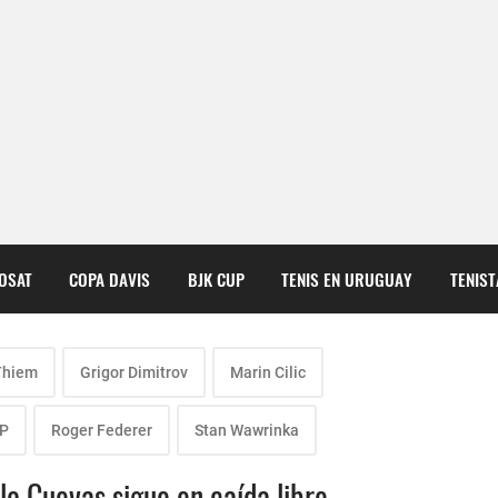
COSAT
COPA DAVIS
BJK CUP
TENIS EN URUGUAY
TENIS
Thiem
Grigor Dimitrov
Marin Cilic
TP
Roger Federer
Stan Wawrinka
lo Cuevas sigue en caída libre