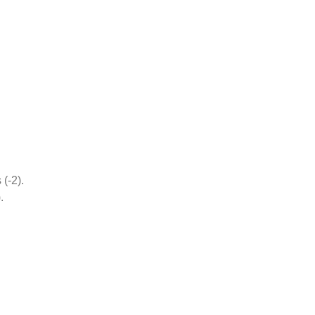
(-2).
.