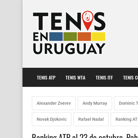
TENIS ATP
TENIS WTA
TENIS ITF
TENIS 
Alexander Zverev
Andy Murray
Dominic 
Novak Djokovic
Rafael Nadal
Ranking A
Ranking ATP al 23 de octubre. Pab