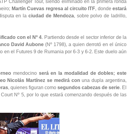
TP Challenger Tour, siendo eliminado en la primera ronda
neiro;
Martín Cuevas regresa al circuito ITF
, donde
estará
disputa en la
ciudad de Mendoza
, sobre polvo de ladrillo,
ficado con el Nº 4
. Partiendo desde el sector inferior de la
Franco David Aubone
(Nº 1798), a quien derrotó en el único
o en el Futures 9 de Rumania por 6-3 y 6-2. Este duelo aún
orneo
mendocino
será en la modalidad de dobles; este
teo Nicolás Martínez se medirá con
una dupla argentina,
eras
, quienes figuran como
segundos cabezas de serie
. El
l Court Nº 5, por lo que estará comenzando después de las