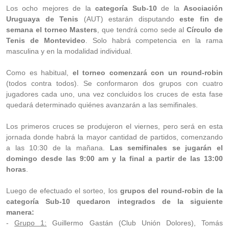
Los ocho mejores de la
categoría Sub-10
de la
Asociación
Uruguaya de Tenis
(AUT) estarán disputando
este fin de
semana el torneo Masters
, que tendrá como sede al
Círculo de
Tenis de Montevideo
. Solo habrá competencia en la rama
masculina y en la modalidad individual.
Como es habitual,
el torneo comenzará con un round-robin
(todos contra todos). Se conformaron dos grupos con cuatro
jugadores cada uno, una vez concluidos los cruces de esta fase
quedará determinado quiénes avanzarán a las semifinales.
Los primeros cruces se produjeron el viernes, pero será en esta
jornada donde habrá la mayor cantidad de partidos, comenzando
a las 10:30 de la mañana.
Las semifinales se jugarán el
domingo desde las 9:00 am y la final a partir de las 13:00
horas
.
Luego de efectuado el sorteo, los
grupos del round-robin de la
categoría Sub-10 quedaron integrados de la siguiente
manera:
-
Grupo 1:
Guillermo Gastán (Club Unión Dolores), Tomás