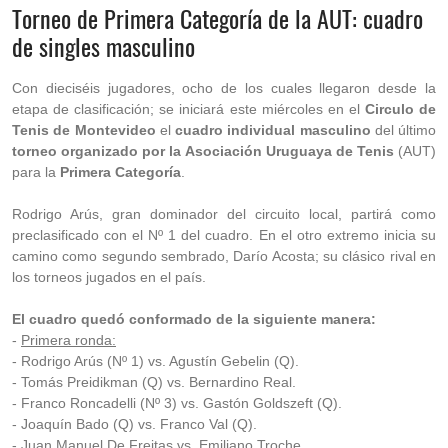
Torneo de Primera Categoría de la AUT: cuadro
de singles masculino
Con dieciséis jugadores, ocho de los cuales llegaron desde la
etapa de clasificación; se iniciará este miércoles en el
Circulo de
Tenis de Montevideo
el
cuadro individual masculino
del último
torneo organizado por la Asociación Uruguaya de Tenis
(AUT)
para la
Primera Categoría
.
Rodrigo Arús, gran dominador del circuito local, partirá como
preclasificado con el Nº 1 del cuadro. En el otro extremo inicia su
camino como segundo sembrado, Darío Acosta; su clásico rival en
los torneos jugados en el país.
El cuadro quedó conformado de la siguiente manera:
-
Primera ronda:
- Rodrigo Arús (Nº 1) vs. Agustín Gebelin (Q).
- Tomás Preidikman (Q) vs. Bernardino Real.
- Franco Roncadelli (Nº 3) vs. Gastón Goldszeft (Q).
- Joaquín Bado (Q) vs. Franco Val (Q).
- Juan Manuel De Freitas vs. Emiliano Troche.