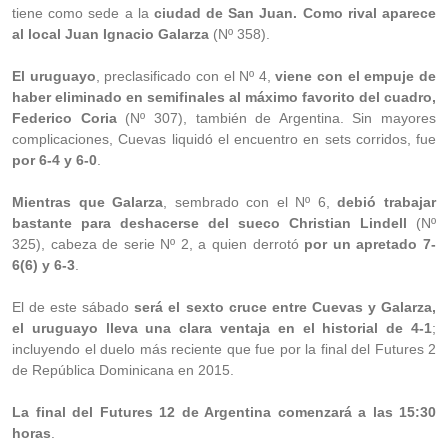
tiene como sede a la
ciudad de San Juan. Como rival aparece
al local Juan Ignacio Galarza
(Nº 358).
El uruguayo
, preclasificado con el Nº 4,
viene con el empuje de
haber eliminado en semifinales al máximo favorito del cuadro,
Federico Coria
(Nº 307), también de Argentina. Sin mayores
complicaciones, Cuevas liquidó el encuentro en sets corridos, fue
por 6-4 y 6-0
.
Mientras que Galarza
, sembrado con el Nº 6,
debió trabajar
bastante para deshacerse del sueco Christian Lindell
(Nº
325), cabeza de serie Nº 2, a quien derrotó
por un apretado 7-
6(6) y 6-3
.
El de este sábado
será el sexto cruce entre Cuevas y Galarza,
el uruguayo lleva una clara ventaja en el historial de 4-1
;
incluyendo el duelo más reciente que fue por la final del Futures 2
de República Dominicana en 2015.
La final del Futures 12 de Argentina comenzará a las 15:30
horas
.