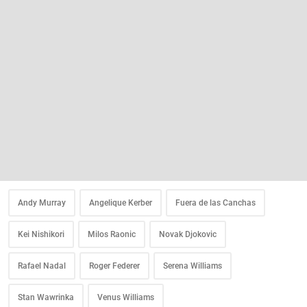
Andy Murray
Angelique Kerber
Fuera de las Canchas
Kei Nishikori
Milos Raonic
Novak Djokovic
Rafael Nadal
Roger Federer
Serena Williams
Stan Wawrinka
Venus Williams