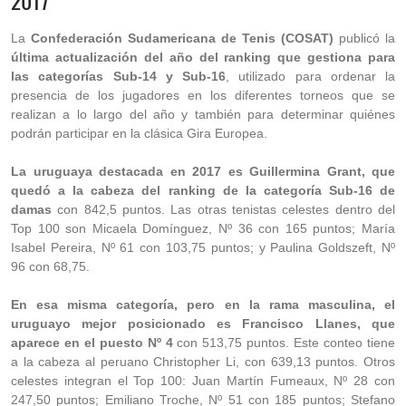
2017
La
Confederación Sudamericana de Tenis (COSAT)
publicó la
última actualización del año del ranking que gestiona para
las categorías Sub-14 y Sub-16
, utilizado para ordenar la
presencia de los jugadores en los diferentes torneos que se
realizan a lo largo del año y también para determinar quiénes
podrán participar en la clásica Gira Europea.
La uruguaya destacada en 2017 es Guillermina Grant, que
quedó a la cabeza del ranking de la categoría Sub-16 de
damas
con 842,5 puntos. Las otras tenistas celestes dentro del
Top 100 son Micaela Domínguez, Nº 36 con 165 puntos; María
Isabel Pereira, Nº 61 con 103,75 puntos; y Paulina Goldszeft, Nº
96 con 68,75.
En esa misma categoría, pero en la rama masculina, el
uruguayo mejor posicionado es Francisco Llanes, que
aparece en el puesto Nº 4
con 513,75 puntos. Este conteo tiene
a la cabeza al peruano Christopher Li, con 639,13 puntos. Otros
celestes integran el Top 100: Juan Martín Fumeaux, Nº 28 con
247,50 puntos; Emiliano Troche, Nº 51 con 185 puntos; Stefano