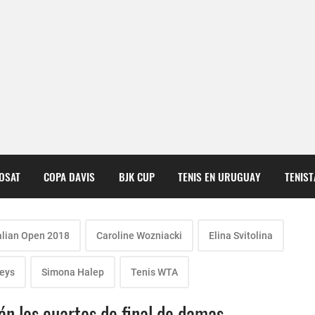
COSAT
COPA DAVIS
BJK CUP
TENIS EN URUGUAY
TENIS
alian Open 2018
Caroline Wozniacki
Elina Svitolina
eys
Simona Halep
Tenis WTA
án los cuartos de final de damas