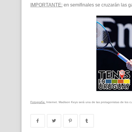
IMPORTANTE:
en semifinales se cruzarán las g
Fotografía:
Internet. Madison Keys será una de las protagonistas de los cu