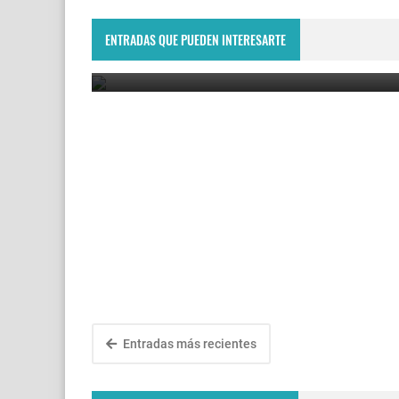
Montevideo Open 2023: Renata Zarazúa es la nue
campeona del WTA 125 de Uruguay
ENTRADAS QUE PUEDEN INTERESARTE
December 11, 2023
Entradas más recientes