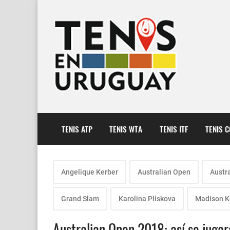
TENIS ATP
TENIS WTA
TENIS ITF
TENIS 
Angelique Kerber
Australian Open
Austr
Grand Slam
Karolina Pliskova
Madison K
Australian Open 2018: así se jugar