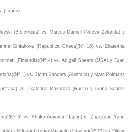
a (Japón).
ilevski (Bielorrusia) vs. Marcus Daniell (Nueva Zelanda) y
erina Siniakova (República Checa)(Nº 16) vs. Ekaterina
.
ntinen (Finlandia)(Nº 4) vs. Abigail Spears (USA) y Juan
retaña)(Nº 1) vs. Storm Sanders (Australia) y Marc Polmans
ustralia) vs. Ekaterina Makarova (Rusia) y Bruno Soáres
China)(Nº 6) vs. Shuko Aoyama (Japón) y Zhaoxuan Yang
ndia) y Edouard Roger-Vasselin (Francia)(Nº 10) vs. Oliver