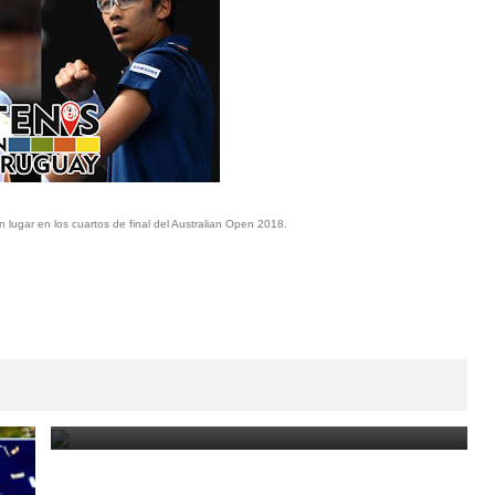
lugar en los cuartos de final del Australian Open 2018.
Paraguay Open 2025: Thiago Monteiro vs. Emilio
Nava por el título en el ATP Challenger de Asunción
March 23, 2025