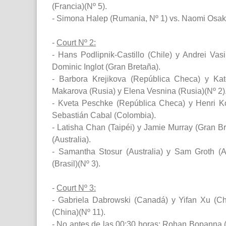
(Francia)(Nº 5).
- Simona Halep (Rumania, Nº 1) vs. Naomi Osak
-
Court Nº 2:
- Hans Podlipnik-Castillo (Chile) y Andrei Vas
Dominic Inglot (Gran Bretaña).
- Barbora Krejikova (República Checa) y Kat
Makarova (Rusia) y Elena Vesnina (Rusia)(Nº 2)
- Kveta Peschke (República Checa) y Henri Ko
Sebastián Cabal (Colombia).
- Latisha Chan (Taipéi) y Jamie Murray (Gran B
(Australia).
- Samantha Stosur (Australia) y Sam Groth (A
(Brasil)(Nº 3).
-
Court Nº 3:
- Gabriela Dabrowski (Canadá) y Yifan Xu (
(China)(Nº 11).
- No antes de las 00:30 horas: Rohan Bopanna (I