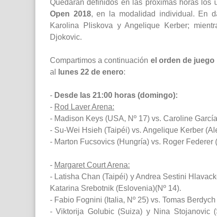
Quedarán definidos en las próximas horas los úl
Open 2018
, en la modalidad individual. En
Karolina Pliskova y Angelique Kerber; mien
Djokovic.
Compartimos a continuación
el orden de juego
al
lunes 22 de enero
:
-
Desde las 21:00 horas (domingo):
-
Rod Laver Arena:
- Madison Keys (USA, Nº 17) vs. Caroline García 
- Su-Wei Hsieh (Taipéi) vs. Angelique Kerber (Al
- Marton Fucsovics (Hungría) vs. Roger Federer (
-
Margaret Court Arena:
- Latisha Chan (Taipéi) y Andrea Sestini Hlavac
Katarina Srebotnik (Eslovenia)(Nº 14).
- Fabio Fognini (Italia, Nº 25) vs. Tomas Berdyc
- Viktorija Golubic (Suiza) y Nina Stojanovic