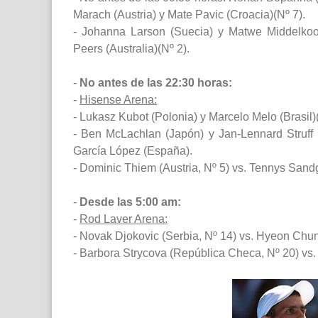
Marach (Austria) y Mate Pavic (Croacia)(Nº 7).
- Johanna Larson (Suecia) y Matwe Middelkoop
Peers (Australia)(Nº 2).
-
No antes de las 22:30 horas:
-
Hisense Arena:
- Lukasz Kubot (Polonia) y Marcelo Melo (Brasil)
- Ben McLachlan (Japón) y Jan-Lennard Struff
García López (España).
- Dominic Thiem (Austria, Nº 5) vs. Tennys Sand
-
Desde las 5:00 am:
-
Rod Laver Arena:
- Novak Djokovic (Serbia, Nº 14) vs. Hyeon Chun
- Barbora Strycova (República Checa, Nº 20) vs.