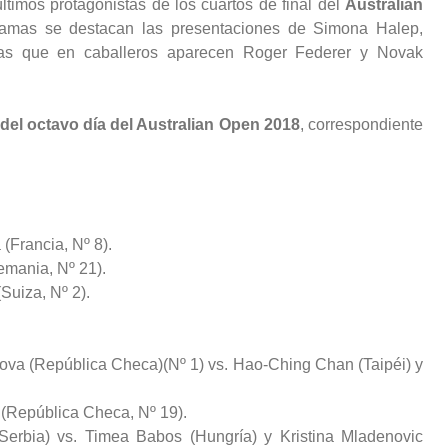
timos protagonistas de los cuartos de final del
Australian
 damas se destacan las presentaciones de Simona Halep,
tras que en caballeros aparecen Roger Federer y Novak
 del octavo día del Australian Open 2018
, correspondiente
(Francia, Nº 8).
emania, Nº 21).
Suiza, Nº 2).
kova (República Checa)(Nº 1) vs. Hao-Ching Chan (Taipéi) y
h (República Checa, Nº 19).
 (Serbia) vs. Timea Babos (Hungría) y Kristina Mladenovic