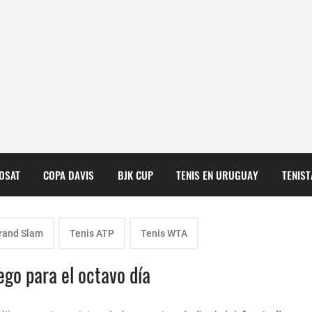
COSAT
COPA DAVIS
BJK CUP
TENIS EN URUGUAY
TENIS
rand Slam
Tenis ATP
Tenis WTA
ego para el octavo día