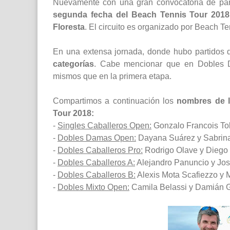
Nuevamente con una gran convocatoria de part
segunda fecha del Beach Tennis Tour 2018
Floresta
. El circuito es organizado por Beach 
En una extensa jornada, donde hubo partidos 
categorías
. Cabe mencionar que en Dobles D
mismos que en la primera etapa.
Compartimos a continuación los
nombres de 
Tour 2018:
-
Singles Caballeros Open:
Gonzalo Francois To
-
Dobles Damas Open:
Dayana Suárez y Sabrina
-
Dobles Caballeros Pro:
Rodrigo Olave y Diego B
-
Dobles Caballeros A:
Alejandro Panuncio y Jos
-
Dobles Caballeros B:
Alexis Mota Scafiezzo y 
-
Dobles Mixto Open:
Camila Belassi y Damián 