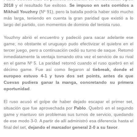
2018
y el resultado fue exitoso.
Se impuso en sets corridos a
Mikhail Youzhny
(Nº 91), pero la batalla podría haber sido mucho
más larga, teniendo en cuenta la gran paridad que existió a lo
largo del partido, con momentos de dominio del tenista ruso.
Youzhny abrió el encuentro y padeció para sacar adelante ese
game; no obstante el uruguayo pudo efectivizar el quiebre en el
tercer juego, pero a continuación cedió su turno de saque. Retomó
inmediatamente la ventaja tomando otra vez el servicio de su rival
en el game Nº 5. La paridad retornó cuando el ruso quebró en el
décimo game. Fue así como llegaron al
tiebreak, donde el
europeo estuvo 4-1 y tuvo dos set points, antes de que
Cuevas pudiera ganar la manga, concretando su primera
oportunidad
.
El ruso acusó el golpe de haber dejado escapar el primer set,
situación que fue aprovechada por
Pablo
. Quebró en el segundo
game y mantuvo sin problemas sus turnos de servicio, quedando
de ese modo 3-0. A partir de allí administró esa diferencia hasta el
final del set,
dejando el marcador general 2-0 a su favor
.