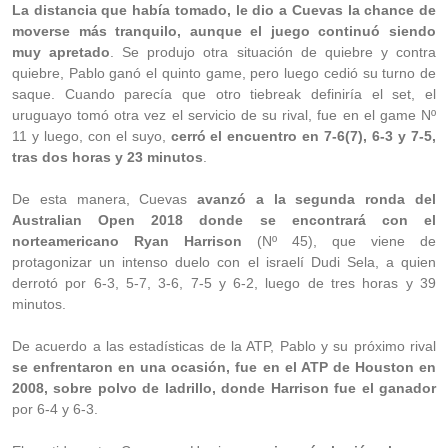
La distancia que había tomado, le dio a Cuevas la chance de
moverse más tranquilo, aunque el juego continuó siendo
muy apretado
. Se produjo otra situación de quiebre y contra
quiebre, Pablo ganó el quinto game, pero luego cedió su turno de
saque. Cuando parecía que otro tiebreak definiría el set, el
uruguayo tomó otra vez el servicio de su rival, fue en el game Nº
11 y luego, con el suyo,
cerró el encuentro en 7-6(7), 6-3 y 7-5,
tras dos horas y 23 minutos
.
De esta manera, Cuevas
avanzó a la segunda ronda del
Australian Open 2018 donde se encontrará con el
norteamericano Ryan Harrison
(Nº 45), que viene de
protagonizar un intenso duelo con el israelí Dudi Sela, a quien
derrotó por 6-3, 5-7, 3-6, 7-5 y 6-2, luego de tres horas y 39
minutos.
De acuerdo a las estadísticas de la ATP, Pablo y su próximo rival
se enfrentaron en una ocasión, fue en el ATP de Houston en
2008, sobre polvo de ladrillo, donde Harrison fue el ganador
por 6-4 y 6-3.