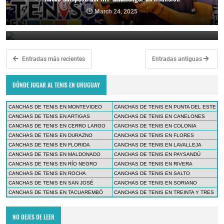
Paraguay Open 2025: Thiago Monteiro vs. Emilio Nava por el título
en el ATP Challenger de Asunción
March 24, 2025
March 23, 2025
Entradas más recientes
Entradas antiguas
DÓNDE JUGAR AL TENIS EN URUGUAY
CANCHAS DE TENIS EN MONTEVIDEO
CANCHAS DE TENIS EN PUNTA DEL ESTE
CANCHAS DE TENIS EN ARTIGAS
CANCHAS DE TENIS EN CANELONES
CANCHAS DE TENIS EN CERRO LARGO
CANCHAS DE TENIS EN COLONIA
CANCHAS DE TENIS EN DURAZNO
CANCHAS DE TENIS EN FLORES
CANCHAS DE TENIS EN FLORIDA
CANCHAS DE TENIS EN LAVALLEJA
CANCHAS DE TENIS EN MALDONADO
CANCHAS DE TENIS EN PAYSANDÚ
CANCHAS DE TENIS EN RÍO NEGRO
CANCHAS DE TENIS EN RIVERA
CANCHAS DE TENIS EN ROCHA
CANCHAS DE TENIS EN SALTO
CANCHAS DE TENIS EN SAN JOSÉ
CANCHAS DE TENIS EN SORIANO
CANCHAS DE TENIS EN TACUAREMBÓ
CANCHAS DE TENIS EN TREINTA Y TRES
NO DEJES DE LEER