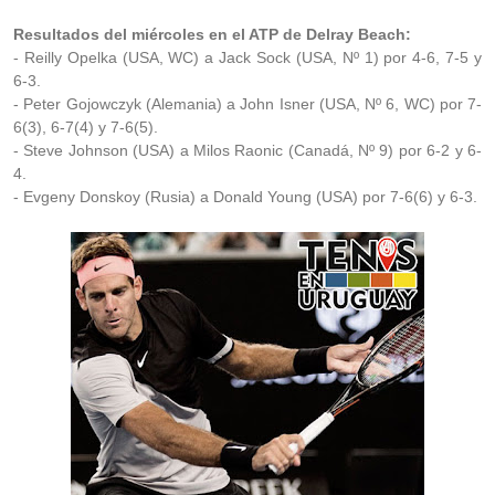
Resultados del miércoles en el ATP de Delray Beach:
- Reilly Opelka (USA, WC) a Jack Sock (USA, Nº 1) por 4-6, 7-5 y
6-3.
- Peter Gojowczyk (Alemania) a John Isner (USA, Nº 6, WC) por 7-
6(3), 6-7(4) y 7-6(5).
- Steve Johnson (USA) a Milos Raonic (Canadá, Nº 9) por 6-2 y 6-
4.
- Evgeny Donskoy (Rusia) a Donald Young (USA) por 7-6(6) y 6-3.