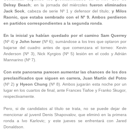
Delray Beach
; en la jornada del miércoles
fueron eliminados
Jack Sock
, cabeza de serie Nº 1 y defensor del título;
y Milos
Raonic, que estaba sembrado con el Nº 9. Ambos perdieron
en partidos correspondientes a la segunda ronda
.
En la inicial ya habían quedado por el camino Sam Querrey
(Nº 4)
y John Isner
(Nº 6); sumándose a los tres que optaron por
bajarse del cuadro antes de que comenzara el torneo: Kevin
Anderson (Nº 3), Nick Kyrgios (Nº 5) lesión en el codo y Adrián
Mannarino (Nº 7).
Con este panorama parecen aumentar las chances de los dos
preclasificados que siguen en carrera, Juan Martín del Potro
(Nº 2)
y Hyeon Chung
(Nº 8). Ambos jugarán esta noche por un
lugar en los cuartos de final, ante Frances Tiafoe y Franko Skugor,
respectivamente.
Pero, si de candidatos al título se trata, no se puede dejar de
mencionar al juvenil Denis Shapovalov, que eliminó en la primera
ronda a Ivo Karlovic; y este jueves se enfrentará con Jared
Donaldson.