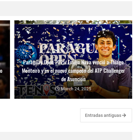
Paraguay Open 2025: Emilio Nava venció a Thiago
mo
Monteiro y es el nuevo campeón del ATP Challenger
de Asunción
March 24, 2025
Entradas antiguas