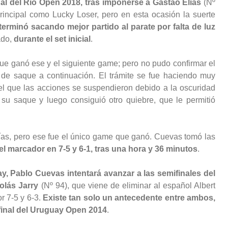
nal del Río Open 2018, tras imponerse a Gastao Elías
(Nº
rincipal como Lucky Loser, pero en esta ocasión la suerte
terminó sacando mejor partido al parate por falta de luz
ado,
durante el set inicial
.
ue ganó ese y el siguiente game; pero no pudo confirmar el
o de saque a continuación. El trámite se fue haciendo muy
 el que las acciones se suspendieron debido a la oscuridad
 su saque y luego consiguió otro quiebre, que le permitió
ías, pero ese fue el único game que ganó. Cuevas tomó las
el marcador en 7-5 y 6-1, tras una hora y 36 minutos
.
y, Pablo Cuevas intentará avanzar a las semifinales del
olás Jarry
(Nº 94), que viene de eliminar al español Albert
r 7-5 y 6-3.
Existe tan solo un antecedente entre ambos,
 final del Uruguay Open 2014
.