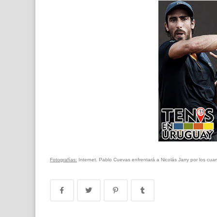
Fotografías:
Internet. Pablo Cuevas enfrentará a Nicolás Jarry por los cua