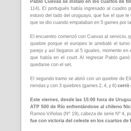
Pablo Cuevas se instaló en los cuartos de fi
114). El portugués había ingresado al cuadro p
estuvo del lado del uruguayo, que fue el que le
que se dio cuando empataban en 5 games por l
El encuentro comenzó con Cuevas al servicio, q
quiebre porque el europeo le arrebató el turn
parejo y así llegaron al 5 iguales, momento en
que había en el court. Al regresar Pablo ganó
quedarse con el set.
El segundo tramo se abrió con un quiebre de El
riendas y con 3 quiebres (games 2, 4, y 6)
cerró 
Este viernes, desde las 15:00 hora de Urugua
ATP 500 de Río enfrentándose al chileno Nic
Ramos-Viñolas (Nº 19), cabeza de serie Nº 4, po
fue con victoria del celeste en los cuartos de